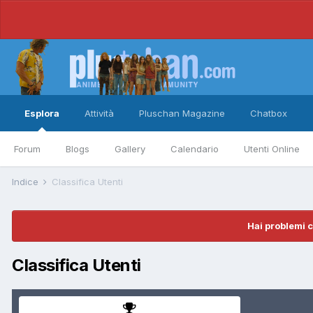
Esplora
Attività
Pluschan Magazine
Chatbox
Forum
Blogs
Gallery
Calendario
Utenti Online
Indice
Classifica Utenti
Hai problemi c
Classifica Utenti