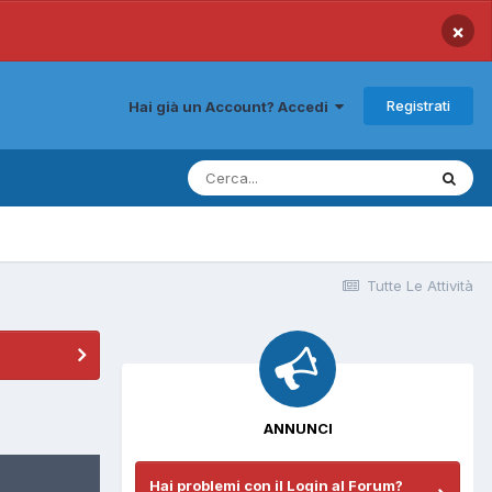
×
Registrati
Hai già un Account? Accedi
Tutte Le Attività
ANNUNCI
Hai problemi con il Login al Forum?