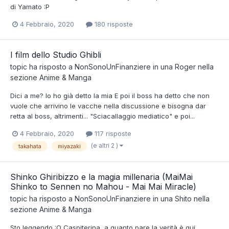
di Yamato :P
4 Febbraio, 2020
180 risposte
I film dello Studio Ghibli
topic ha risposto a
NonSonoUnFinanziere
in una
Roger
nella
sezione
Anime & Manga
Dici a me? Io ho già detto la mia E poi il boss ha detto che non
vuole che arrivino le vacche nella discussione e bisogna dar
retta al boss, altrimenti... "Sciacallaggio mediatico" e poi...
4 Febbraio, 2020
117 risposte
(e altri 2 )
takahata
miyazaki
Shinko Ghiribizzo e la magia millenaria (MaiMai
Shinko to Sennen no Mahou - Mai Mai Miracle)
topic ha risposto a
NonSonoUnFinanziere
in una
Shito
nella
sezione
Anime & Manga
Sto leggendo :O Caspiterina, a quanto pare la verità è qui,