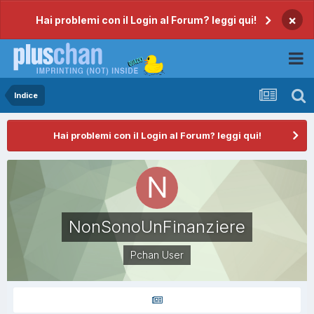
×
Hai problemi con il Login al Forum? leggi qui!
Indice
Hai problemi con il Login al Forum? leggi qui!
NonSonoUnFinanziere
Pchan User