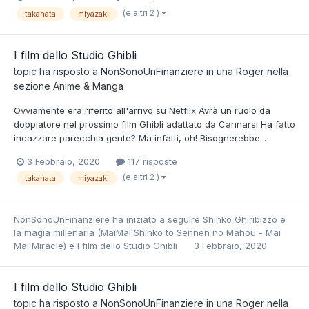
(e altri 2 )
takahata
miyazaki
I film dello Studio Ghibli
topic ha risposto a
NonSonoUnFinanziere
in una
Roger
nella
sezione
Anime & Manga
Ovviamente era riferito all'arrivo su Netflix Avrà un ruolo da
doppiatore nel prossimo film Ghibli adattato da Cannarsi Ha fatto
incazzare parecchia gente? Ma infatti, oh! Bisognerebbe...
3 Febbraio, 2020
117 risposte
(e altri 2 )
takahata
miyazaki
NonSonoUnFinanziere
ha iniziato a seguire
Shinko Ghiribizzo e
la magia millenaria (MaiMai Shinko to Sennen no Mahou - Mai
Mai Miracle)
e
I film dello Studio Ghibli
3 Febbraio, 2020
I film dello Studio Ghibli
topic ha risposto a
NonSonoUnFinanziere
in una
Roger
nella