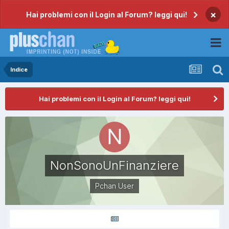
×
Hai problemi con il Login al Forum? leggi qui!
Indice
Hai problemi con il Login al Forum? leggi qui!
NonSonoUnFinanziere
Pchan User