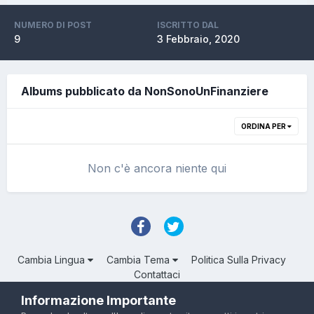
NUMERO DI POST
ISCRITTO DAL
9
3 Febbraio, 2020
Albums pubblicato da NonSonoUnFinanziere
ORDINA PER
Non c'è ancora niente qui
Cambia Lingua
Cambia Tema
Politica Sulla Privacy
Contattaci
Troll Associated | © Degli aventi diritto
Informazione Importante
Powered by Invision Community