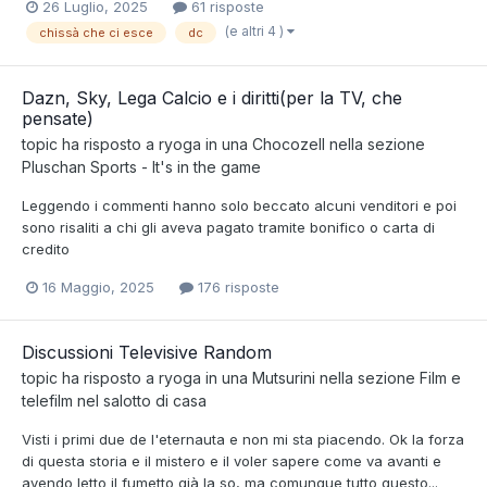
26 Luglio, 2025
61 risposte
(e altri 4 )
chissà che ci esce
dc
Dazn, Sky, Lega Calcio e i diritti(per la TV, che
pensate)
topic ha risposto a
ryoga
in una
Chocozell
nella sezione
Pluschan Sports - It's in the game
Leggendo i commenti hanno solo beccato alcuni venditori e poi
sono risaliti a chi gli aveva pagato tramite bonifico o carta di
credito
16 Maggio, 2025
176 risposte
Discussioni Televisive Random
topic ha risposto a
ryoga
in una
Mutsurini
nella sezione
Film e
telefilm nel salotto di casa
Visti i primi due de l'eternauta e non mi sta piacendo. Ok la forza
di questa storia e il mistero e il voler sapere come va avanti e
avendo letto il fumetto già la so, ma comunque tutto questo...