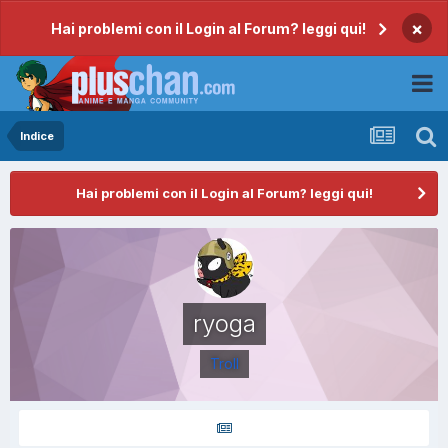
×
Hai problemi con il Login al Forum? leggi qui!
Indice
Hai problemi con il Login al Forum? leggi qui!
ryoga
Troll