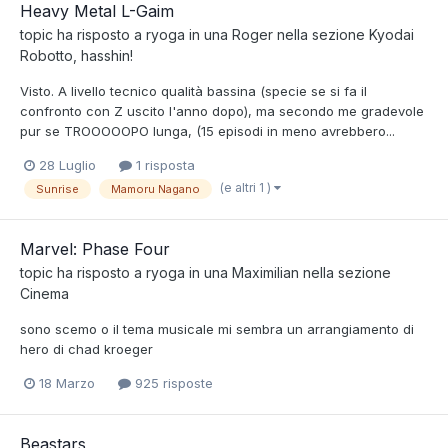
Heavy Metal L-Gaim
topic ha risposto a
ryoga
in una
Roger
nella sezione
Kyodai
Robotto, hasshin!
Visto. A livello tecnico qualità bassina (specie se si fa il
confronto con Z uscito l'anno dopo), ma secondo me gradevole
pur se TROOOOOPO lunga, (15 episodi in meno avrebbero...
28 Luglio
1 risposta
(e altri 1 )
Sunrise
Mamoru Nagano
Marvel: Phase Four
topic ha risposto a
ryoga
in una
Maximilian
nella sezione
Cinema
sono scemo o il tema musicale mi sembra un arrangiamento di
hero di chad kroeger
18 Marzo
925 risposte
Beastars