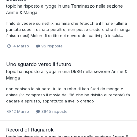
topic ha risposto a
ryoga
in una
Terminazzo
nella sezione
Anime & Manga
finito di vedere su netflix mamma che fetecchia il finale (ultima
puntata super-rushata peraltro, non posso credere che il manga
finisca cosi) Melon di diritto nei novero dei cattivi più insulsi...
14 Marzo
95 risposte
Uno sguardo verso il futuro
topic ha risposto a
ryoga
in una
Dk86
nella sezione
Anime &
Manga
non capisco lo stupore, tutta la roba di ken fuori da manga e
anime (ivi compreso il movie dell'86 che ho rivisito di recente) fa
cagare a spruzzo, soprattutto a livello grafico
12 Marzo
3945 risposte
Record of Ragnarok
topic ha risposto a
ryoga
in una
ryoga
nella sezione
Anime &