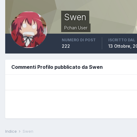
Swen
Pchan User
NUMERO DI POST
ISCRITTO DAL
222
13 Ottobre, 
Commenti Profilo pubblicato da Swen
Indice
Swen