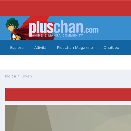
Esplora
Attività
Pluschan Magazine
Chatbox
Indice
Swen