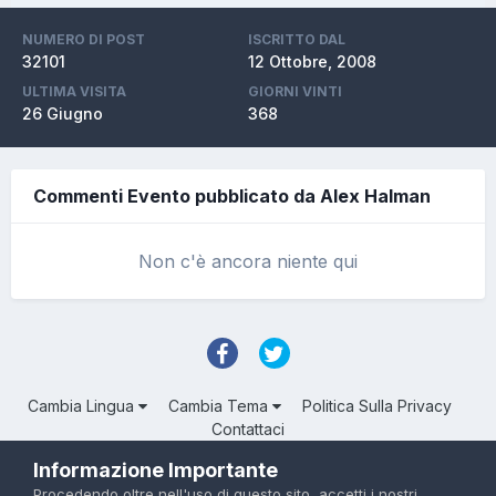
NUMERO DI POST
ISCRITTO DAL
32101
12 Ottobre, 2008
ULTIMA VISITA
GIORNI VINTI
26 Giugno
368
Commenti Evento pubblicato da Alex Halman
Non c'è ancora niente qui
Cambia Lingua
Cambia Tema
Politica Sulla Privacy
Contattaci
Troll Associated | © Degli aventi diritto
Informazione Importante
Powered by Invision Community
Procedendo oltre nell'uso di questo sito, accetti i nostri