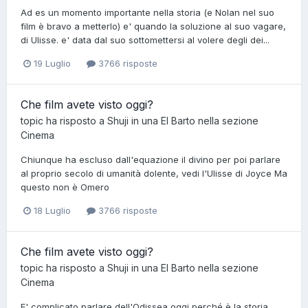
Ad es un momento importante nella storia (e Nolan nel suo
film è bravo a metterlo) e' quando la soluzione al suo vagare,
di Ulisse. e' data dal suo sottomettersi al volere degli dei...
19 Luglio
3766 risposte
Che film avete visto oggi?
topic ha risposto a
Shuji
in una
El Barto
nella sezione
Cinema
Chiunque ha escluso dall'equazione il divino per poi parlare
al proprio secolo di umanità dolente, vedi l'Ulisse di Joyce Ma
questo non è Omero
18 Luglio
3766 risposte
Che film avete visto oggi?
topic ha risposto a
Shuji
in una
El Barto
nella sezione
Cinema
E' complicato parlare dell'Odissea oggi perché è la storia