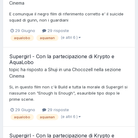
Cinema
E comunque il negro film di riferimento corretto e' il suicide
squad di gunn, non i guardiani
29 Giugno
29 risposte
(e altri 6 )
aqualobo
aquaman
Supergirl - Con la partecipazione di Krypto e
AquaLobo
topic ha risposto a
Shuji
in una
Chocozell
nella sezione
Cinema
Si, in questo film non c'è Build e tutta la morale di Supergirl si
riassume con "Enough Is Enough", esauribile tipo dopo le
prime scene.
29 Giugno
29 risposte
(e altri 6 )
aqualobo
aquaman
Supergirl - Con la partecipazione di Krypto e