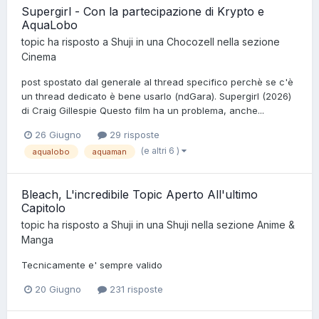
Supergirl - Con la partecipazione di Krypto e
AquaLobo
topic ha risposto a
Shuji
in una
Chocozell
nella sezione
Cinema
post spostato dal generale al thread specifico perchè se c'è
un thread dedicato è bene usarlo (ndGara). Supergirl (2026)
di Craig Gillespie Questo film ha un problema, anche...
26 Giugno
29 risposte
(e altri 6 )
aqualobo
aquaman
Bleach, L'incredibile Topic Aperto All'ultimo
Capitolo
topic ha risposto a
Shuji
in una
Shuji
nella sezione
Anime &
Manga
Tecnicamente e' sempre valido
20 Giugno
231 risposte