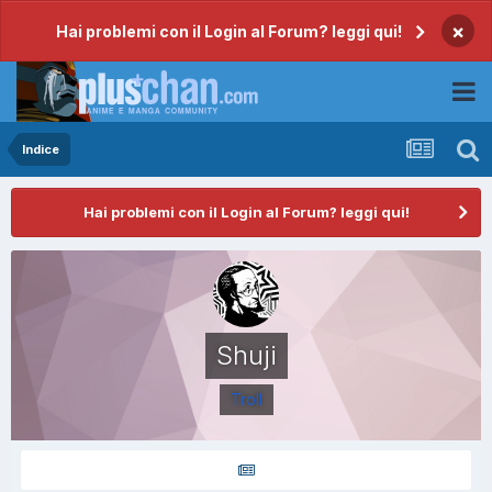
×
Hai problemi con il Login al Forum? leggi qui!
Indice
Hai problemi con il Login al Forum? leggi qui!
Shuji
Troll