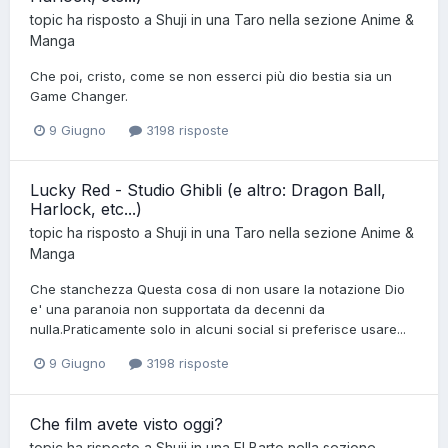
topic ha risposto a
Shuji
in una
Taro
nella sezione
Anime &
Manga
Che poi, cristo, come se non esserci più dio bestia sia un
Game Changer.
9 Giugno
3198 risposte
Lucky Red - Studio Ghibli (e altro: Dragon Ball,
Harlock, etc...)
topic ha risposto a
Shuji
in una
Taro
nella sezione
Anime &
Manga
Che stanchezza Questa cosa di non usare la notazione Dio
e' una paranoia non supportata da decenni da
nulla.Praticamente solo in alcuni social si preferisce usare...
9 Giugno
3198 risposte
Che film avete visto oggi?
topic ha risposto a
Shuji
in una
El Barto
nella sezione