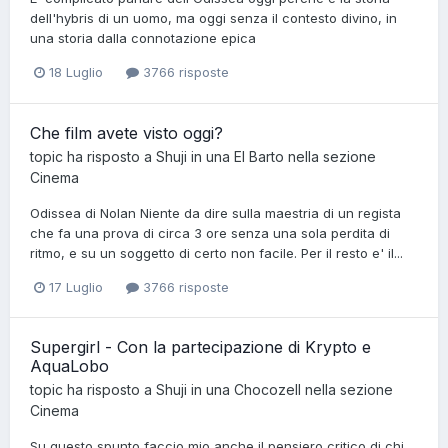
dell'hybris di un uomo, ma oggi senza il contesto divino, in
una storia dalla connotazione epica
18 Luglio
3766 risposte
Che film avete visto oggi?
topic ha risposto a
Shuji
in una
El Barto
nella sezione
Cinema
Odissea di Nolan Niente da dire sulla maestria di un regista
che fa una prova di circa 3 ore senza una sola perdita di
ritmo, e su un soggetto di certo non facile. Per il resto e' il...
17 Luglio
3766 risposte
Supergirl - Con la partecipazione di Krypto e
AquaLobo
topic ha risposto a
Shuji
in una
Chocozell
nella sezione
Cinema
Su questo spunto faccio mio anche il pensiero critico di chi