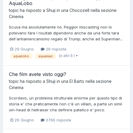
AquaLobo
topic ha risposto a
Shuji
in una
Chocozell
nella sezione
Cinema
Scusa ma assolutamente no. Peggior miscasting non lo
potevano fare I risultati dipendono anche da una forte tara
dell'antiamericanismo regalo di Trump; anche ad Superman...
29 Giugno
29 risposte
(e altri 6 )
aqualobo
aquaman
Che film avete visto oggi?
topic ha risposto a
Shuji
in una
El Barto
nella sezione
Cinema
Scordavo, un problema strutturale enorme per questo tipo di
storia e' che praticamente non c'è un villain, a parte un simil
oin-head di hellraiser che definire patetico e' poco.
26 Giugno
3766 risposte