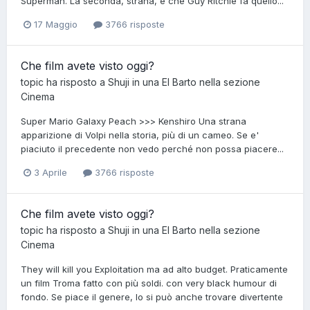
Superman. La seconda, strana, è che Guy Ritchie fa quello...
17 Maggio
3766 risposte
Che film avete visto oggi?
topic ha risposto a
Shuji
in una
El Barto
nella sezione
Cinema
Super Mario Galaxy Peach >>> Kenshiro Una strana
apparizione di Volpi nella storia, più di un cameo. Se e'
piaciuto il precedente non vedo perché non possa piacere...
3 Aprile
3766 risposte
Che film avete visto oggi?
topic ha risposto a
Shuji
in una
El Barto
nella sezione
Cinema
They will kill you Exploitation ma ad alto budget. Praticamente
un film Troma fatto con più soldi. con very black humour di
fondo. Se piace il genere, lo si può anche trovare divertente