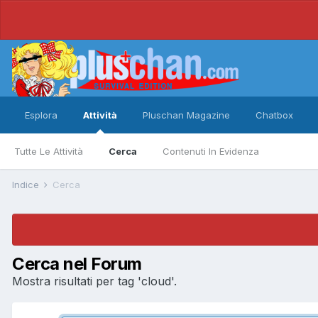
Esplora
Attività
Pluschan Magazine
Chatbox
Tutte Le Attività
Cerca
Contenuti In Evidenza
Indice
Cerca
Cerca nel Forum
Mostra risultati per tag 'cloud'.