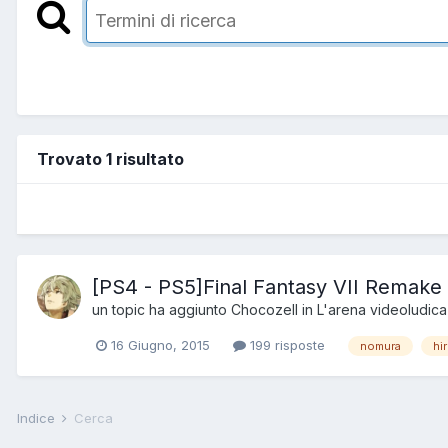
Trovato 1 risultato
[PS4 - PS5]Final Fantasy VII Remake /
un topic ha aggiunto
Chocozell
in
L'arena videoludica
16 Giugno, 2015
199 risposte
nomura
hi
Indice
Cerca