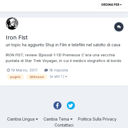
ORDINA PER
Iron Fist
un topic ha aggiunto
Shuji
in
Film e telefilm nel salotto di casa
IRON FIST; review (Episodi 1-13) Premesse C'era una vecchia
puntata di Star Trek Voyager, in cui il medico olografico di bordo
s'era fatto una certa fantasia: in pratica fantasticava di essere il
19 Marzo, 2017
18 risposte
capitano della nave e di combattere con vari nemici nello spazio
(e altri 1 )
pugno
difensori
ricorrendo alla fine ad un 'fanta...
Cambia Lingua
Cambia Tema
Politica Sulla Privacy
Contattaci