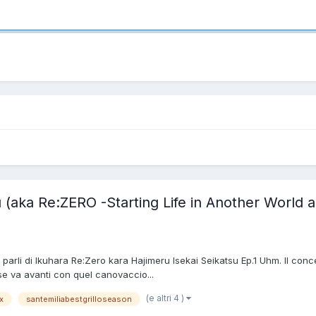
(aka Re:ZERO -Starting Life in Another World ak
parli di Ikuhara Re:Zero kara Hajimeru Isekai Seikatsu Ep.1 Uhm. Il conce
se va avanti con quel canovaccio...
(e altri 4 )
x
santemiliabestgrilloseason