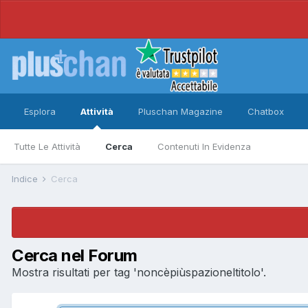
Esplora
Attività
Pluschan Magazine
Chatbox
Tutte Le Attività
Cerca
Contenuti In Evidenza
Indice
Cerca
Cerca nel Forum
Mostra risultati per tag 'noncèpiùspazioneltitolo'.