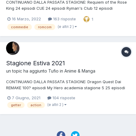
CONTINUANO DALLA PASSATA STAGIONE: Requiem of the Rose
King 24 episodi CUE 24 episodi Ryman's Club 12 episodi
Shenmue 13 episodi Jojo Stone Ocean nuova trance di episodi
16 Marzo, 2022
163 risposte
1
precure/conan/detectiveculo/onepiece/etc 5161361 episodi 86
boh episodi NUOVE STAGIONI: Tate no Yuus...
(e altri 2 )
commedie
romcom
Stagione Estiva 2021
un topic ha aggiunto
Tufio
in
Anime & Manga
CONTINUANO DALLA PASSATA STAGIONE: Dragon Quest Dai
REMAKE 100? episodi My Hero academia stagione 5 25 episodi
Fumetsu no Anata e 20 episodi Shaman King REMAKE 52 episodi
7 Giugno, 2021
104 risposte
Iruma-kun seconda stagione 21 episodi Eden Zero 25 episodi
(e altri 2 )
getter
action
Blue Reflection Ray 24 episodi Kingdom terza stagio...