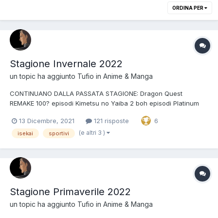
ORDINA PER
Stagione Invernale 2022
un topic ha aggiunto
Tufio
in
Anime & Manga
CONTINUANO DALLA PASSATA STAGIONE: Dragon Quest
REMAKE 100? episodi Kimetsu no Yaiba 2 boh episodi Platinum
End 24 episodi Ousama Ranking 23 episodi Yashahime 24
13 Dicembre, 2021
121 risposte
6
episodi Shaman King REMAKE 52 episodi Lupin III: Parte 6 24
episodi Precure Tropicali daranno la staffetta a Precure Ma...
(e altri 3 )
isekai
sportivi
Stagione Primaverile 2022
un topic ha aggiunto
Tufio
in
Anime & Manga