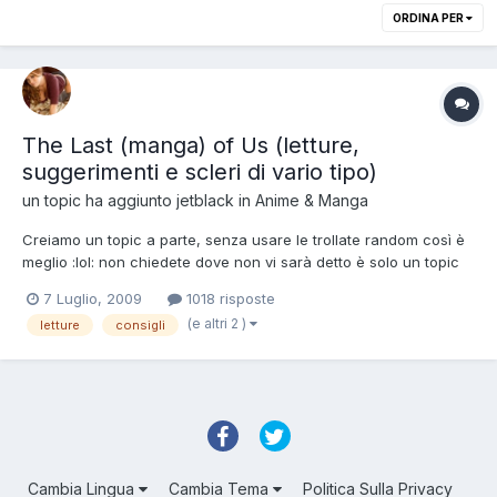
ORDINA PER
The Last (manga) of Us (letture,
suggerimenti e scleri di vario tipo)
un topic ha aggiunto
jetblack
in
Anime & Manga
Creiamo un topic a parte, senza usare le trollate random così è
meglio :lol: non chiedete dove non vi sarà detto è solo un topic
informativo di Tail Chaser di Manabe ci stanno i primi 2 volumi
7 Luglio, 2009
1018 risposte
tradotti e i primi 4 capitoli del terzo (nonché ultimo volume)
(e altri 2 )
letture
consigli
sempre di Manabe hann...
Cambia Lingua
Cambia Tema
Politica Sulla Privacy