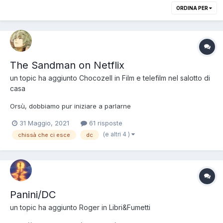
ORDINA PER
The Sandman on Netflix
un topic ha aggiunto
Chocozell
in
Film e telefilm nel salotto di
casa
Orsù, dobbiamo pur iniziare a parlarne
31 Maggio, 2021
61 risposte
(e altri 4 )
chissà che ci esce
dc
Panini/DC
un topic ha aggiunto
Roger
in
Libri&Fumetti