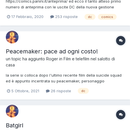
https://comics.panini.it/anteprima/ ed ecco il tanto atteso primo
numero di anteprima con le uscite DC della nuova gestione
panini. tante cose e tanti classici. ma anche, per me, troppi
17 Febbraio, 2020
253 risposte
dc
comics
numeri contenitori le cui storie potrebbero rivedersi più avanti in
altra edizione. ancora batman d...
Peacemaker: pace ad ogni costo!
un topic ha aggiunto
Roger
in
Film e telefilm nel salotto di
casa
la serie si colloca dopo l'ultimo recente film della suicide squad
ed è appunto incentrata su peacemaker, personaggio
decisamente particolare visto il ruolo che aveva nella pellicola.
5 Ottobre, 2021
26 risposte
dc
c'è un'aquila nella macchina
Batgirl