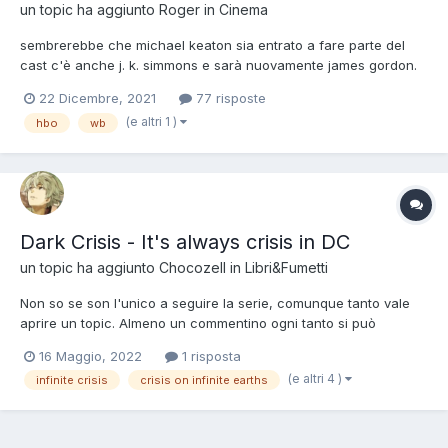
un topic ha aggiunto
Roger
in
Cinema
sembrerebbe che michael keaton sia entrato a fare parte del
cast c'è anche j. k. simmons e sarà nuovamente james gordon.
ciò farebbe pensare che qualcuno è stato portato su/prelevato
22 Dicembre, 2021
77 risposte
da terra-snyder...
(e altri 1 )
hbo
wb
Dark Crisis - It's always crisis in DC
un topic ha aggiunto
Chocozell
in
Libri&Fumetti
Non so se son l'unico a seguire la serie, comunque tanto vale
aprire un topic. Almeno un commentino ogni tanto si può
lasciare. (Premessa: si presuppone che abbiate letto Metal,
16 Maggio, 2022
1 risposta
Metal 2, e le mini Infinite Frontier e JL Incarnate. Potete anche
(e altri 4 )
infinite crisis
crisis on infinite earths
saltare Metal e andare direttamente a IF, c'è un b...