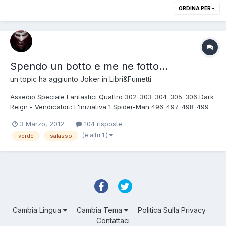
ORDINA PER
Spendo un botto e me ne fotto...
un topic ha aggiunto
Joker
in
Libri&Fumetti
Assedio Speciale Fantastici Quattro 302-303-304-305-306 Dark
Reign - Vendicatori: L'Iniziativa 1 Spider-Man 496-497-498-499
Annihilation 1-2-3-4 Annihilation Conquest 0-1-2-3-4-5 Nova e I
3 Marzo, 2012
104 risposte
Guardiani della Galassia 1-2 JLA 0 Nel Giorno più Splendente 13-
(e altri 1 )
verde
salasso
14 Lanterna Verde 18-19-20...
Cambia Lingua
Cambia Tema
Politica Sulla Privacy
Contattaci