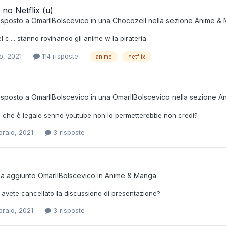
 no Netflix (u)
risposto a
OmarIlBolscevico
in una
Chocozell
nella sezione
Anime &
 c.... stanno rovinando gli anime w la pirateria
o, 2021
114 risposte
anime
netflix
risposto a
OmarIlBolscevico
in una
OmarIlBolscevico
nella sezione
A
 che è legale senno youtube non lo permetterebbe non credi?
braio, 2021
3 risposte
ha aggiunto
OmarIlBolscevico
in
Anime & Manga
 avete cancellato la discussione di presentazione?
braio, 2021
3 risposte