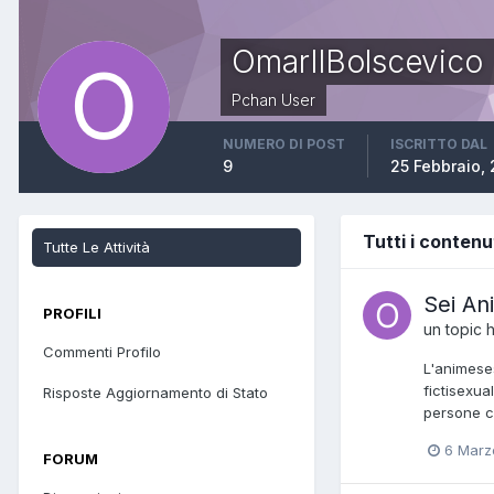
OmarIlBolscevico
Pchan User
NUMERO DI POST
ISCRITTO DAL
9
25 Febbraio,
Tutti i contenu
Tutte Le Attività
Sei An
PROFILI
un topic 
Commenti Profilo
L'animese
fictisexua
Risposte Aggiornamento di Stato
persone co
6 Marz
FORUM