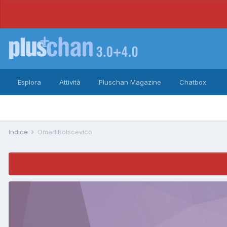
Esplora
Attività
Pluschan Magazine
Chatbox
Indice
OmarIlBolscevico