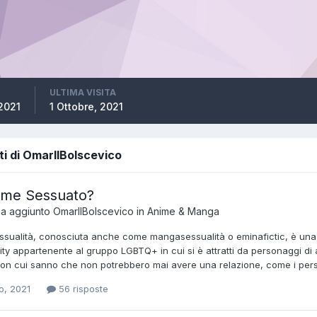
ULTIMA VISITA
 2021
1 Ottobre, 2021
ti di OmarIlBolscevico
ime Sessuato?
ha aggiunto
OmarIlBolscevico
in
Anime & Manga
ssualità, conosciuta anche come mangasessualità o eminafictic, è una s
lity appartenente al gruppo LGBTQ+ in cui si è attratti da personaggi 
n cui sanno che non potrebbero mai avere una relazione, come i persona
o, 2021
56 risposte