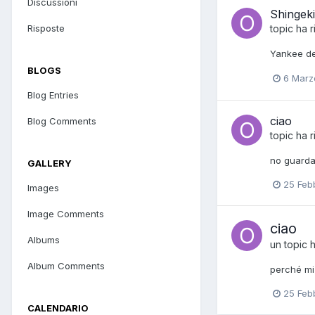
Discussioni
Shingeki
Risposte
topic ha 
Yankee del
BLOGS
6 Marz
Blog Entries
ciao
Blog Comments
topic ha 
no guarda
GALLERY
25 Feb
Images
Image Comments
ciao
Albums
un topic 
Album Comments
perché mi
25 Feb
CALENDARIO