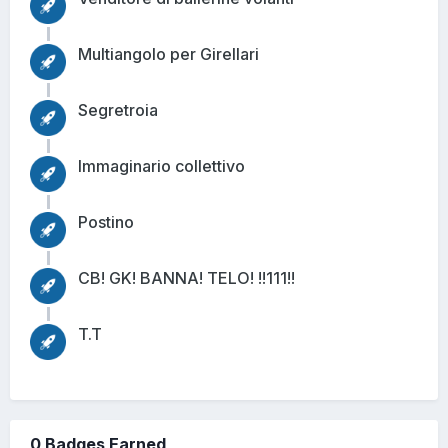
Multiangolo per Girellari
Segretroia
Immaginario collettivo
Postino
CB! GK! BANNA! TELO! !!111!!
T.T
0 Badges Earned