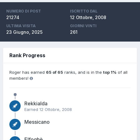
NUMERO DI POST
ISCRITTO DAL
21274
12 Ottobre, 2008
ULTIMA VISITA
GIORNI VINTI
23 Giugno, 2025
261
Rank Progress
Roger has earned
65 of 65
ranks, and is in the
top 1%
of all
members!
Rekkialda
Earned
12 Ottobre, 2008
Messicano
Elfoghè