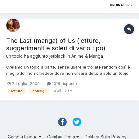
ORDINA PER
The Last (manga) of Us (letture,
suggerimenti e scleri di vario tipo)
un topic ha aggiunto
jetblack
in
Anime & Manga
Creiamo un topic a parte, senza usare le trollate random così è
meglio :lol: non chiedete dove non vi sarà detto è solo un topic
informativo di Tail Chaser di Manabe ci stanno i primi 2 volumi
7 Luglio, 2009
1018 risposte
tradotti e i primi 4 capitoli del terzo (nonché ultimo volume)
(e altri 2 )
letture
consigli
sempre di Manabe hann...
Cambia Lingua
Cambia Tema
Politica Sulla Privacy