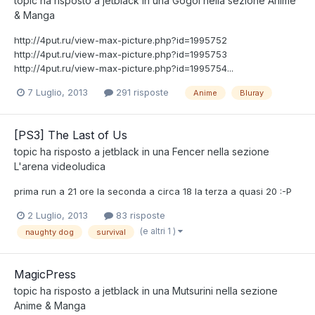
topic ha risposto a
jetblack
in una
Gogol
nella sezione
Anime
& Manga
http://4put.ru/view-max-picture.php?id=1995752
http://4put.ru/view-max-picture.php?id=1995753
http://4put.ru/view-max-picture.php?id=1995754...
7 Luglio, 2013
291 risposte
Anime
Bluray
[PS3] The Last of Us
topic ha risposto a
jetblack
in una
Fencer
nella sezione
L'arena videoludica
prima run a 21 ore la seconda a circa 18 la terza a quasi 20 :-P
2 Luglio, 2013
83 risposte
(e altri 1 )
naughty dog
survival
MagicPress
topic ha risposto a
jetblack
in una
Mutsurini
nella sezione
Anime & Manga