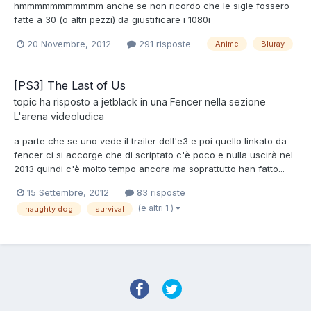
hmmmmmmmmmmm anche se non ricordo che le sigle fossero
fatte a 30 (o altri pezzi) da giustificare i 1080i
20 Novembre, 2012
291 risposte
Anime
Bluray
[PS3] The Last of Us
topic ha risposto a
jetblack
in una
Fencer
nella sezione
L'arena videoludica
a parte che se uno vede il trailer dell'e3 e poi quello linkato da
fencer ci si accorge che di scriptato c'è poco e nulla uscirà nel
2013 quindi c'è molto tempo ancora ma soprattutto han fatto...
15 Settembre, 2012
83 risposte
(e altri 1 )
naughty dog
survival