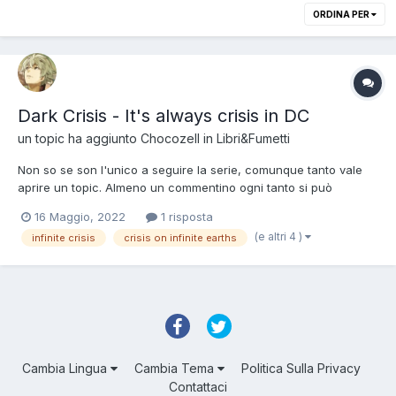
ORDINA PER
Dark Crisis - It's always crisis in DC
un topic ha aggiunto
Chocozell
in
Libri&Fumetti
Non so se son l'unico a seguire la serie, comunque tanto vale
aprire un topic. Almeno un commentino ogni tanto si può
lasciare. (Premessa: si presuppone che abbiate letto Metal,
16 Maggio, 2022
1 risposta
Metal 2, e le mini Infinite Frontier e JL Incarnate. Potete anche
(e altri 4 )
infinite crisis
crisis on infinite earths
saltare Metal e andare direttamente a IF, c'è un b...
Cambia Lingua
Cambia Tema
Politica Sulla Privacy
Contattaci