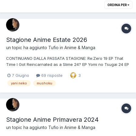
ORDINA PER
Stagione Anime Estate 2026
un topic ha aggiunto
Tufio
in
Anime & Manga
CONTINUANO DALLA PASSATA STAGIONE: Re:Zero 19 EP That
Time I Got Reincarnated as a Slime 24? EP Yomi no Tsugai 24 EP
Iruma-kun 24 EP Honzuki 24? EP The Classroom of a Black Cat
7 Giugno
69 risposte
3
and a Witch MAO 24? EP The Drops of God 24 EP Kidou Keisatsu
Patlabor EZY 8 EP Onepiece/precure/poke...
yani neko
mushoku
Stagione Anime Primavera 2024
un topic ha aggiunto
Tufio
in
Anime & Manga