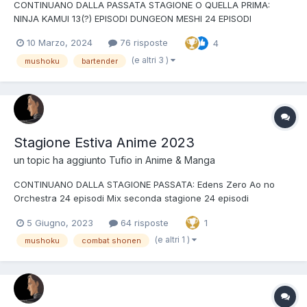
CONTINUANO DALLA PASSATA STAGIONE O QUELLA PRIMA:
NINJA KAMUI 13(?) EPISODI DUNGEON MESHI 24 EPISODI
TSUKIMICHI 2 - 25 EPISODI CAP TSUBASA MONDIALE 39 EPISODI
10 Marzo, 2024
76 risposte
4
LAMU' 2 - 23 EPISODI CONAN/ONE PIECE/PRECURE/SOLITA ROBA
PER UN MILIONE DI EPISODI. NUOVE STAGIONI: Mushoku Te...
(e altri 3 )
mushoku
bartender
Stagione Estiva Anime 2023
un topic ha aggiunto
Tufio
in
Anime & Manga
CONTINUANO DALLA STAGIONE PASSATA: Edens Zero Ao no
Orchestra 24 episodi Mix seconda stagione 24 episodi
Sacrificial Princess and the King of Beasts 24 episodi Record of
5 Giugno, 2023
64 risposte
1
Ragnarok seconda stagione 15 episodi Conan/one
piece/precure/yugioh/solita roba per un milione di episodi RIPR...
(e altri 1 )
mushoku
combat shonen