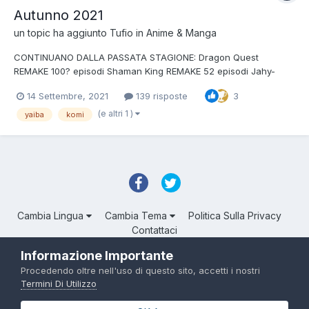
Autunno 2021
un topic ha aggiunto
Tufio
in
Anime & Manga
CONTINUANO DALLA PASSATA STAGIONE: Dragon Quest
REMAKE 100? episodi Shaman King REMAKE 52 episodi Jahy-
sama wa Kujikenai! 20? episodi Aquatope 24 episodi Kaizoku
14 Settembre, 2021
139 risposte
3
Oujo - Principessa Pirata 12 episodi Precure tropicali boh episodi
NUOVE STAGIONI: Mushoku Tensei: Isekai Itta...
(e altri 1 )
yaiba
komi
Cambia Lingua
Cambia Tema
Politica Sulla Privacy
Contattaci
Troll Associated | © Degli aventi diritto
Informazione Importante
Powered by Invision Community
Procedendo oltre nell'uso di questo sito, accetti i nostri
Termini Di Utilizzo