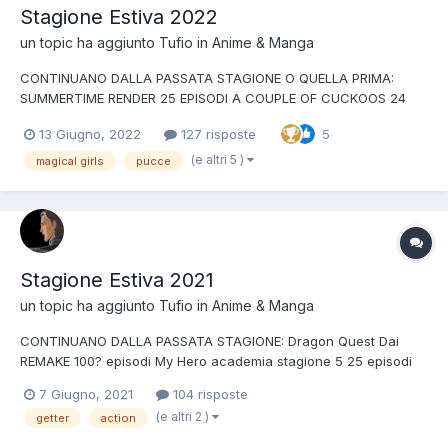
Stagione Estiva 2022
un topic ha aggiunto
Tufio
in
Anime & Manga
CONTINUANO DALLA PASSATA STAGIONE O QUELLA PRIMA:
SUMMERTIME RENDER 25 EPISODI A COUPLE OF CUCKOOS 24
EPISODI AOASHI 24 EPISODI KINGDOM 26 EPISODI ORIENT
13 Giugno, 2022
127 risposte
5
seconda parte prima stagione DRAGON QUEST REMAKE stagione
finale? digimon/precure/pokemon/onepiece/conan ecc tanti
(e altri 5 )
magical girls
pucce
episodi...
Stagione Estiva 2021
un topic ha aggiunto
Tufio
in
Anime & Manga
CONTINUANO DALLA PASSATA STAGIONE: Dragon Quest Dai
REMAKE 100? episodi My Hero academia stagione 5 25 episodi
Fumetsu no Anata e 20 episodi Shaman King REMAKE 52 episodi
7 Giugno, 2021
104 risposte
Iruma-kun seconda stagione 21 episodi Eden Zero 25 episodi
(e altri 2 )
getter
action
Blue Reflection Ray 24 episodi Kingdom terza stagio...