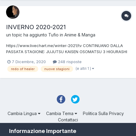
INVERNO 2020-2021
un topic ha aggiunto
Tufio
in
Anime & Manga
https://www.livechart.me/winter-2021/tv CONTINUANO DALLA
PASSATA STAGIONE: JUJUTSU KAISEN OSOMATSU 3 HIGURASHI
REMAKE YASHAHIME KING RAID NUOVE STAGIONI: Tensei Shitara
7 Dicembre, 2020
248 risposte
Slime Datta Ken (reincarnato come slime) SECONDA STAGIONE
(e altri 1 )
redo of healer
nuove stagioni
Re:Zero SECONDA PARTE SECONDA STAGIONE Shingeki no K...
Cambia Lingua
Cambia Tema
Politica Sulla Privacy
Contattaci
Troll Associated | © Degli aventi diritto
Informazione Importante
Powered by Invision Community