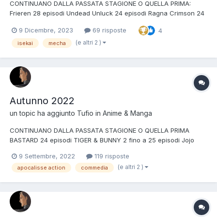
CONTINUANO DALLA PASSATA STAGIONE O QUELLA PRIMA:
Frieren 28 episodi Undead Unluck 24 episodi Ragna Crimson 24
episodi Kusuriya no Hitorigoto - MAOMAO 24 episodi
9 Dicembre, 2023
69 risposte
4
SYNDUALITY Noir altri 12 episodi Firefighter Daigo: Rescuer in
Orange tanti? episodi Shangri-La Frontier ?(ma continua ad...
(e altri 2 )
isekai
mecha
Autunno 2022
un topic ha aggiunto
Tufio
in
Anime & Manga
CONTINUANO DALLA PASSATA STAGIONE O QUELLA PRIMA
BASTARD 24 episodi TIGER & BUNNY 2 fino a 25 episodi Jojo
Stone Ocean altri 12 episodi Isekai ojisan 13 episodi Lucifer and
9 Settembre, 2022
119 risposte
the Biscuit Hammer 24 episodi The Maid I Hired Recently Is
(e altri 2 )
apocalisse action
commedia
Mysterious 12 episodi Fuuto Tantei KAMEN RIDER W 12...