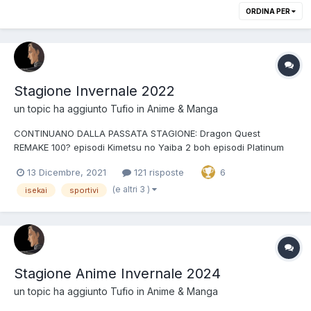
ORDINA PER
Stagione Invernale 2022
un topic ha aggiunto
Tufio
in
Anime & Manga
CONTINUANO DALLA PASSATA STAGIONE: Dragon Quest
REMAKE 100? episodi Kimetsu no Yaiba 2 boh episodi Platinum
End 24 episodi Ousama Ranking 23 episodi Yashahime 24
13 Dicembre, 2021
121 risposte
6
episodi Shaman King REMAKE 52 episodi Lupin III: Parte 6 24
episodi Precure Tropicali daranno la staffetta a Precure Ma...
(e altri 3 )
isekai
sportivi
Stagione Anime Invernale 2024
un topic ha aggiunto
Tufio
in
Anime & Manga