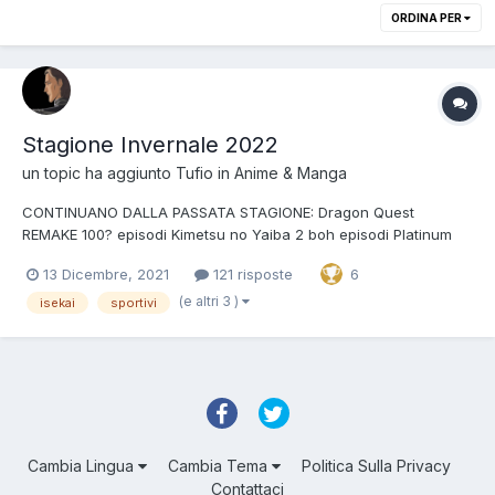
ORDINA PER
Stagione Invernale 2022
un topic ha aggiunto
Tufio
in
Anime & Manga
CONTINUANO DALLA PASSATA STAGIONE: Dragon Quest
REMAKE 100? episodi Kimetsu no Yaiba 2 boh episodi Platinum
End 24 episodi Ousama Ranking 23 episodi Yashahime 24
13 Dicembre, 2021
121 risposte
6
episodi Shaman King REMAKE 52 episodi Lupin III: Parte 6 24
episodi Precure Tropicali daranno la staffetta a Precure Ma...
(e altri 3 )
isekai
sportivi
Cambia Lingua
Cambia Tema
Politica Sulla Privacy
Contattaci