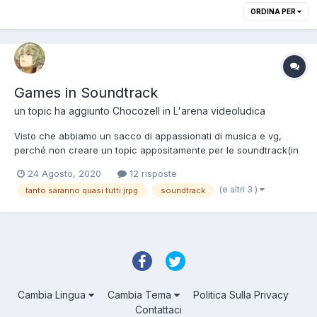
ORDINA PER
Games in Soundtrack
un topic ha aggiunto
Chocozell
in
L'arena videoludica
Visto che abbiamo un sacco di appassionati di musica e vg,
perché non creare un topic appositamente per le soundtrack(in
qualsiasi versione) che più ci colpiscono/hanno colpito/avete
24 Agosto, 2020
12 risposte
capito l'antifona.
(e altri 3 )
tanto saranno quasi tutti jrpg
soundtrack
Cambia Lingua
Cambia Tema
Politica Sulla Privacy
Contattaci