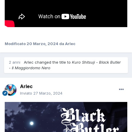
Modificato
20 Marzo, 2024
da Arlec
2 anni
Arlec
changed the title to
Kuro Shitsuji - Black Butler
- Il Maggiordomo Nero
Arlec
Inviato
27 Marzo, 2024