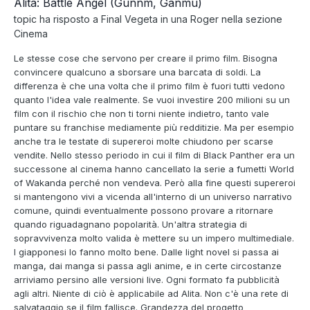
Alita: Battle Angel (Gunnm, Ganmu)
topic ha risposto a
Final Vegeta
in una
Roger
nella sezione
Cinema
Le stesse cose che servono per creare il primo film. Bisogna
convincere qualcuno a sborsare una barcata di soldi. La
differenza è che una volta che il primo film è fuori tutti vedono
quanto l'idea vale realmente. Se vuoi investire 200 milioni su un
film con il rischio che non ti torni niente indietro, tanto vale
puntare su franchise mediamente più redditizie. Ma per esempio
anche tra le testate di supereroi molte chiudono per scarse
vendite. Nello stesso periodo in cui il film di Black Panther era un
successone al cinema hanno cancellato la serie a fumetti World
of Wakanda perché non vendeva. Però alla fine questi supereroi
si mantengono vivi a vicenda all'interno di un universo narrativo
comune, quindi eventualmente possono provare a ritornare
quando riguadagnano popolarità. Un'altra strategia di
sopravvivenza molto valida è mettere su un impero multimediale.
I giapponesi lo fanno molto bene. Dalle light novel si passa ai
manga, dai manga si passa agli anime, e in certe circostanze
arriviamo persino alle versioni live. Ogni formato fa pubblicità
agli altri. Niente di ciò è applicabile ad Alita. Non c'è una rete di
salvataggio se il film fallisce. Grandezza del progetto