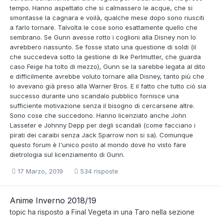
tempo. Hanno aspettato che si calmassero le acque, che si
smontasse la cagnara e voilà, qualche mese dopo sono riusciti
a farlo tornare. Talvolta le cose sono esattamente quello che
sembrano. Se Gunn avesse rotto i coglioni alla Disney non lo
avrebbero riassunto. Se fosse stato una questione di soldi (il
che succedeva sotto la gestione di Ike Perlmutter, che guarda
caso Feige ha tolto di mezzo), Gunn se la sarebbe legata al dito
e difficilmente avrebbe voluto tornare alla Disney, tanto più che
lo avevano già preso alla Warner Bros. E il fatto che tutto ciò sia
successo durante uno scandalo pubblico fornisce una
sufficiente motivazione senza il bisogno di cercarsene altre.
Sono cose che succedono. Hanno licenziato anche John
Lasseter e Johnny Depp per degli scandali (come facciano i
pirati dei caraibi senza Jack Sparrow non si sa). Comunque
questo forum è l'unico posto al mondo dove ho visto fare
dietrologia sul licenziamento di Gunn.
17 Marzo, 2019
534 risposte
Anime Inverno 2018/19
topic ha risposto a
Final Vegeta
in una
Taro
nella sezione