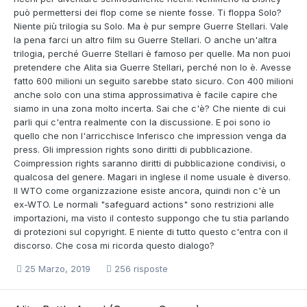
può permettersi dei flop come se niente fosse. Ti floppa Solo?
Niente più trilogia su Solo. Ma è pur sempre Guerre Stellari. Vale
la pena farci un altro film su Guerre Stellari. O anche un'altra
trilogia, perché Guerre Stellari è famoso per quelle. Ma non puoi
pretendere che Alita sia Guerre Stellari, perché non lo è. Avesse
fatto 600 milioni un seguito sarebbe stato sicuro. Con 400 milioni
anche solo con una stima approssimativa è facile capire che
siamo in una zona molto incerta. Sai che c'è? Che niente di cui
parli qui c'entra realmente con la discussione. E poi sono io
quello che non l'arricchisce Inferisco che impression venga da
press. Gli impression rights sono diritti di pubblicazione.
Coimpression rights saranno diritti di pubblicazione condivisi, o
qualcosa del genere. Magari in inglese il nome usuale è diverso.
Il WTO come organizzazione esiste ancora, quindi non c'è un
ex-WTO. Le normali "safeguard actions" sono restrizioni alle
importazioni, ma visto il contesto suppongo che tu stia parlando
di protezioni sul copyright. E niente di tutto questo c'entra con il
discorso. Che cosa mi ricorda questo dialogo?
25 Marzo, 2019
256 risposte