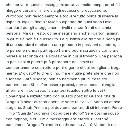
che scrivere questi messaggi mi porta via molto tempo perché li
rileggo e cerco di limare via gli eccessi di provocazione.
Purtroppo non riesco sempre a togliere tutto prima di inviare la
risposta. Ingiustificata? Questo dipende da quali sono i miei
standard per gli atteggiamenti rivolti nei confronti della mia
persona. Ma del resto, come insegnano anche i cartoni animati,
la giustizia non è un assoluto. La giustizia alla fin fine è poco più
di uno standard deciso da una persona in posizioni di potere, e
le persone normali purtroppo hanno pochi scrupoli a cambiare
parere a seconda della situazione in cui si trovano. Una persona
in posizioni di potere può perdonare agli amici un
comportamento scorretto e punire gente di cui non gliene frega
niente. E' giusto? Io direi di no, ma è inutile pretendere che non
succeda. Sarò sincero, non so nemmeno più di cosa sto
parlando con Shuji. Per essere precisi, non so cosa lui voglia
affermare in concreto, la sua tesi (qualcun altro lo sa?).
Comunque è iniziato tutto con questo post: Io: Guarda che di
Dragon Trainer ci sono anche le serie televisive. Sono all'ottava
stagione. Shuji: Prima o poi dovremo parlare di sti inteventi. Forse
il mio "Guarda" suonava troppo perentorio? Se è così mi scuso
con mtpgpp, a cui il mio messaggio era riferito. E' perché
parliamo di Dragon Trainer in un thread su Alita? Vabbè, è un