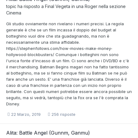
topic ha risposto a
Final Vegeta
in una
Roger
nella sezione
Cinema
Gli studio ovviamente non rivelano i numeri precisi. La regola
generale è che se un film incassa il doppio del budget al
botteghino vuol dire che sta guadagnando, ma non è
necessariamente una stima affidabile.
https://stephenfollows.com/how-movies-make-money-
hollywood-blockbusters/ Comunque i botteghini non sono
l'unica fonte d'incasso di un film. Ci sono anche i DVD/BD e c'è
il merchandising. Batman Begins magari non ha fatto tantissimo
al botteghino, ma se si fanno cinque film su Batman se ne può
fare anche un sesto. E' una franchise già lanciata. Diverso è il
caso di una franchise in partenza con un inizio non proprio
brillante. Con questi numeri potrebbe essere ancora possibile un
seguito, ma si vedrà, tantopiù che la Fox ora se l'è comprata la
Disney.
22 Marzo, 2019
256 risposte
Alita: Battle Angel (Gunnm, Ganmu)