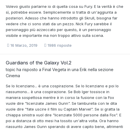
Volevo giusto parlarne io di quella cosa su Fury. E la verità è che
sì, potrebbe essere. Semplicemente si tratta di un'aggiunta a
posteriori. Adesso che hanno introdotto gli Skrull, bisogna far
vedere che ci sono stati da un pezzo. Nick Fury sarebbe il
personaggio più azzeccato per questo, è un personaggio
visibile e importante ma non troppo attivo sulla scena.
16 Marzo, 2019
1986 risposte
Guardians of the Galaxy Vol.2
topic ha risposto a
Final Vegeta
in una
Erik
nella sezione
Cinema
Se lo licenziano... è una cospirazione. Se lo licenziano e poi lo
riassumono... è una cospirazione. Se Bob Iger tossisce in
maniera sospettosa mentre è in corso la fusione con la Fox
vuole dire "licenziate James Gunn". Se tamburella con le dita
vuole dire "fate uscire il film su Captain Marvel". Se si gratta la
chiappa sinistra vuol dire "licenziate 5000 persone dalla Fox". E
poi a distanza di otto mesi ha tossito un'altra volta. Ora hanno
riassunto James Gunn sperando di avere capito bene, altrimenti