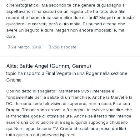
cinematografico? Ma secondo te che genere di guadagno si
aspettavano i finanziatori da un regista che ha fatto due film
record che hanno incassato oltre due miliardi? Magari non basta
guardare i numeretti, però aiuta molto. E i numeri dicono che
avere un seguito è dura. Magari non ancora impossibile, ma
dura.
24 Marzo, 2019
256 risposte
Alita: Battle Angel (Gunnm, Ganmu)
topic ha risposto a
Final Vegeta
in una
Roger
nella sezione
Cinema
Cos'ho detto di sbagliato? Mantenere vivo l'interesse è
fondamentale per la salute di un franchise. Anche la Marvel e la
DC sfornano serie televisive di supereroi, non a caso. E se con
Dragon Trainer sono arrivati a 8 stagioni televisive vuol dire che
la franchise gode di ottima salute. Anche se il terzo film intende
essere una conclusione alla saga, quindi suppongo chiudano
qui. Non seguo la serie TV. Credo che abbiano preso dai libri
tutto quello a cui potevano ispirarsi.