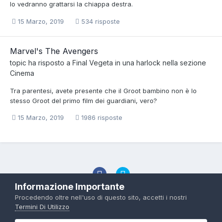
lo vedranno grattarsi la chiappa destra.
15 Marzo, 2019
534 risposte
Marvel's The Avengers
topic ha risposto a
Final Vegeta
in una
harlock
nella sezione
Cinema
Tra parentesi, avete presente che il Groot bambino non è lo
stesso Groot del primo film dei guardiani, vero?
15 Marzo, 2019
1986 risposte
Informazione Importante
Cambia Lingua
Cambia Tema
Politica Sulla Privacy
Procedendo oltre nell'uso di questo sito, accetti i nostri
Termini Di Utilizzo
Contattaci
Troll Associated | © Degli aventi diritto