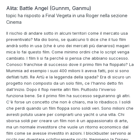
Alita: Battle Angel (Gunnm, Ganmu)
topic ha risposto a
Final Vegeta
in una
Roger
nella sezione
Cinema
Il rischio di andare sotto in alcuni territori come il mercato usa
preventivato? Ma dio bono, se qualcuno ti dice che il tuo film
andrà sotto in usa (che è uno dei mercati più danarosi) magari
mica lo fai questo film. Come minimo ordini che lo script venga
cambiato. I film li si fa perché si pensa che abbiano successo.
Conosci franchise di successo dove il primo film ha floppato? La
Mummia ad esempio i suoi 400 milioni li aveva fatti, poi si sono
defilati tutti. Re Artù e la leggenda della spada? Era di sicuro un
progetto non composto da un solo film, ce l'hanno detto fin
dall'inizio. Dopo il flop niente altri film. Piuttosto l'inverso
funziona bene. Se il primo film ha successo seguiranno gli altri.
C'è forse un concetto che non è chiaro, ma lo ribadisco. I soldi
che perdi quando un film floppa sono soldi veri. Sono milioni che
avresti potuto usare per comprarti uno yacht o una villa. Chi
sborsa soldi per creare un film non è un appassionato di arte,
ma un normale investitore che vuole un ritorno economico dal
film come se avesse investito in azioni. I blockbuster servono ai
ricchi per diventare schifosamente ricchi. Nemmeno la Disney