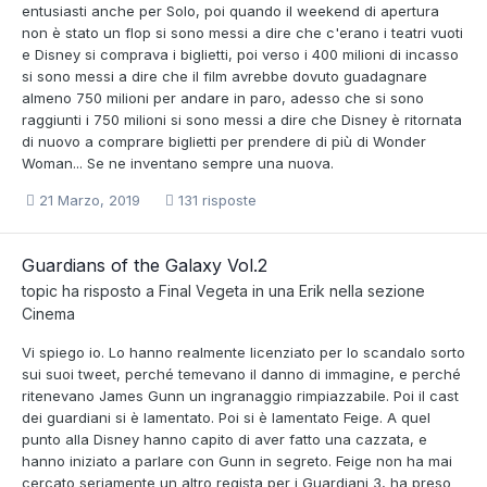
entusiasti anche per Solo, poi quando il weekend di apertura
non è stato un flop si sono messi a dire che c'erano i teatri vuoti
e Disney si comprava i biglietti, poi verso i 400 milioni di incasso
si sono messi a dire che il film avrebbe dovuto guadagnare
almeno 750 milioni per andare in paro, adesso che si sono
raggiunti i 750 milioni si sono messi a dire che Disney è ritornata
di nuovo a comprare biglietti per prendere di più di Wonder
Woman... Se ne inventano sempre una nuova.
21 Marzo, 2019
131 risposte
Guardians of the Galaxy Vol.2
topic ha risposto a
Final Vegeta
in una
Erik
nella sezione
Cinema
Vi spiego io. Lo hanno realmente licenziato per lo scandalo sorto
sui suoi tweet, perché temevano il danno di immagine, e perché
ritenevano James Gunn un ingranaggio rimpiazzabile. Poi il cast
dei guardiani si è lamentato. Poi si è lamentato Feige. A quel
punto alla Disney hanno capito di aver fatto una cazzata, e
hanno iniziato a parlare con Gunn in segreto. Feige non ha mai
cercato seriamente un altro regista per i Guardiani 3, ha preso