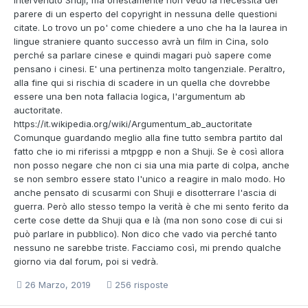
intervenuto Shuji, ma onestamente non vedo la necessità del
parere di un esperto del copyright in nessuna delle questioni
citate. Lo trovo un po' come chiedere a uno che ha la laurea in
lingue straniere quanto successo avrà un film in Cina, solo
perché sa parlare cinese e quindi magari può sapere come
pensano i cinesi. E' una pertinenza molto tangenziale. Peraltro,
alla fine qui si rischia di scadere in un quella che dovrebbe
essere una ben nota fallacia logica, l'argumentum ab
auctoritate.
https://it.wikipedia.org/wiki/Argumentum_ab_auctoritate
Comunque guardando meglio alla fine tutto sembra partito dal
fatto che io mi riferissi a mtpgpp e non a Shuji. Se è così allora
non posso negare che non ci sia una mia parte di colpa, anche
se non sembro essere stato l'unico a reagire in malo modo. Ho
anche pensato di scusarmi con Shuji e disotterrare l'ascia di
guerra. Però allo stesso tempo la verità è che mi sento ferito da
certe cose dette da Shuji qua e là (ma non sono cose di cui si
può parlare in pubblico). Non dico che vado via perché tanto
nessuno ne sarebbe triste. Facciamo così, mi prendo qualche
giorno via dal forum, poi si vedrà.
26 Marzo, 2019
256 risposte