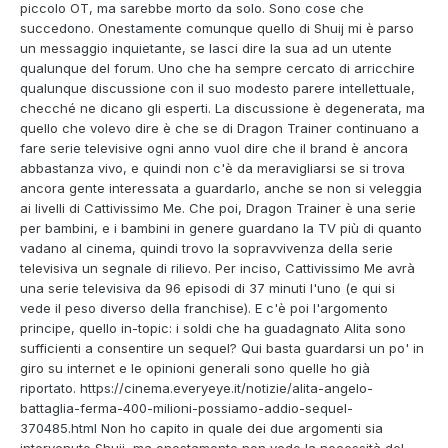
piccolo OT, ma sarebbe morto da solo. Sono cose che
succedono. Onestamente comunque quello di Shuij mi è parso
un messaggio inquietante, se lasci dire la sua ad un utente
qualunque del forum. Uno che ha sempre cercato di arricchire
qualunque discussione con il suo modesto parere intellettuale,
checché ne dicano gli esperti. La discussione è degenerata, ma
quello che volevo dire è che se di Dragon Trainer continuano a
fare serie televisive ogni anno vuol dire che il brand è ancora
abbastanza vivo, e quindi non c'è da meravigliarsi se si trova
ancora gente interessata a guardarlo, anche se non si veleggia
ai livelli di Cattivissimo Me. Che poi, Dragon Trainer è una serie
per bambini, e i bambini in genere guardano la TV più di quanto
vadano al cinema, quindi trovo la sopravvivenza della serie
televisiva un segnale di rilievo. Per inciso, Cattivissimo Me avrà
una serie televisiva da 96 episodi di 37 minuti l'uno (e qui si
vede il peso diverso della franchise). E c'è poi l'argomento
principe, quello in-topic: i soldi che ha guadagnato Alita sono
sufficienti a consentire un sequel? Qui basta guardarsi un po' in
giro su internet e le opinioni generali sono quelle ho già
riportato. https://cinema.everyeye.it/notizie/alita-angelo-
battaglia-ferma-400-milioni-possiamo-addio-sequel-
370485.html Non ho capito in quale dei due argomenti sia