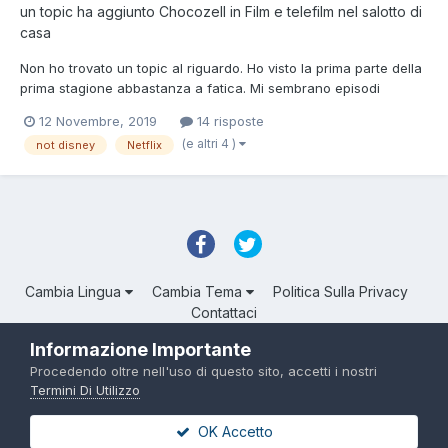
un topic ha aggiunto
Chocozell
in
Film e telefilm nel salotto di
casa
Non ho trovato un topic al riguardo. Ho visto la prima parte della
prima stagione abbastanza a fatica. Mi sembrano episodi
random, tutto sommato divertenti, ma senza un reale perché o
12 Novembre, 2019
14 risposte
per come. Insomma, non mi diceva molto. Ora sono all'8
(e altri 4 )
not disney
Netflix
episodio della seconda stagione. Continua a non sembrarm...
Cambia Lingua
Cambia Tema
Politica Sulla Privacy
Contattaci
Troll Associated | © Degli aventi diritto
Informazione Importante
Powered by Invision Community
Procedendo oltre nell'uso di questo sito, accetti i nostri
Termini Di Utilizzo
OK Accetto