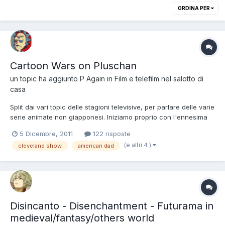
ORDINA PER
Cartoon Wars on Pluschan
un topic ha aggiunto
P Again
in
Film e telefilm nel salotto di
casa
Split dai vari topic delle stagioni televisive, per parlare delle varie
serie animate non giapponesi. Iniziamo proprio con l'ennesima
puntata della guerra tra cartoni, spezzone tratto dall'ultima
5 Dicembre, 2011
122 risposte
puntata di Family Guy (quindi durerà pochissimo sul tubo) molto
(e altri 4 )
cleveland show
american dad
ironico.
Disincanto - Disenchantment - Futurama in
medieval/fantasy/others world