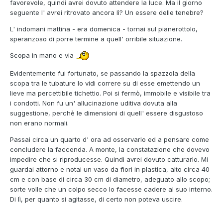
favorevole, quindi avrei dovuto attendere la luce. Ma il giorno
seguente l' avrei ritrovato ancora lì? Un essere delle tenebre?
L' indomani mattina - era domenica - tornai sul pianerottolo,
speranzoso di porre termine a quell' orribile situazione.
Scopa in mano e via
Evidentemente fui fortunato, se passando la spazzola della
scopa tra le tubature lo vidi correre su di esse emettendo un
lieve ma percettibile tichettio. Poi si fermò, immobile e visibile tra
i condotti. Non fu un' allucinazione uditiva dovuta alla
suggestione, perchè le dimensioni di quell' essere disgustoso
non erano normali.
Passai circa un quarto d' ora ad osservarlo ed a pensare come
concludere la faccenda. A monte, la constatazione che dovevo
impedire che si riproducesse. Quindi avrei dovuto catturarlo. Mi
guardai attorno e notai un vaso da fiori in plastica, alto circa 40
cm e con base di circa 30 cm di diametro, adeguato allo scopo;
sorte volle che un colpo secco lo facesse cadere al suo interno.
Di lì, per quanto si agitasse, di certo non poteva uscire.