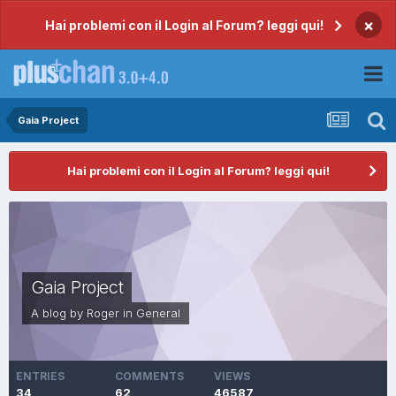
×
Hai problemi con il Login al Forum? leggi qui!
Gaia Project
Hai problemi con il Login al Forum? leggi qui!
Gaia Project
A blog by
Roger
in
General
ENTRIES
COMMENTS
VIEWS
34
62
46587