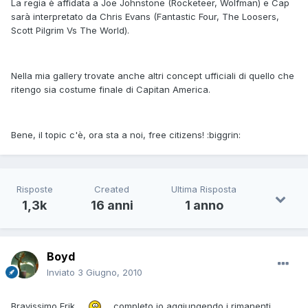
La regia è affidata a Joe Johnstone (Rocketeer, Wolfman) e Cap
sarà interpretato da Chris Evans (Fantastic Four, The Loosers,
Scott Pilgrim Vs The World).
Nella mia gallery trovate anche altri concept ufficiali di quello che
ritengo sia costume finale di Capitan America.
Bene, il topic c'è, ora sta a noi, free citizens! :biggrin:
Risposte
Created
Ultima Risposta
1,3k
16 anni
1 anno
Boyd
Inviato
3 Giugno, 2010
Bravissimo Erik
, completo io aggiungendo i rimanenti