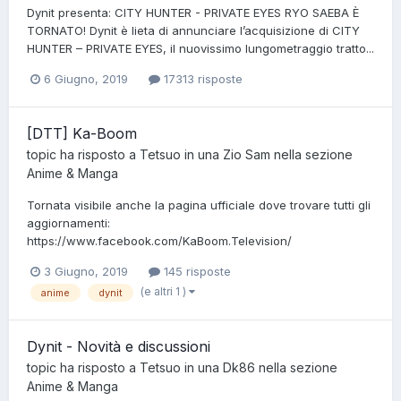
Dynit presenta: CITY HUNTER - PRIVATE EYES RYO SAEBA È
TORNATO! Dynit è lieta di annunciare l’acquisizione di CITY
HUNTER – PRIVATE EYES, il nuovissimo lungometraggio tratto...
6 Giugno, 2019
17313 risposte
[DTT] Ka-Boom
topic ha risposto a
Tetsuo
in una
Zio Sam
nella sezione
Anime & Manga
Tornata visibile anche la pagina ufficiale dove trovare tutti gli
aggiornamenti:
https://www.facebook.com/KaBoom.Television/
3 Giugno, 2019
145 risposte
(e altri 1 )
anime
dynit
Dynit - Novità e discussioni
topic ha risposto a
Tetsuo
in una
Dk86
nella sezione
Anime & Manga