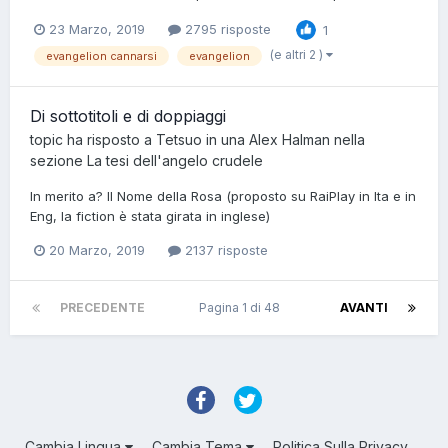
23 Marzo, 2019
2795 risposte
1
(e altri 2 )
evangelion cannarsi
evangelion
Di sottotitoli e di doppiaggi
topic ha risposto a
Tetsuo
in una
Alex Halman
nella
sezione
La tesi dell'angelo crudele
In merito a? Il Nome della Rosa (proposto su RaiPlay in Ita e in
Eng, la fiction è stata girata in inglese)
20 Marzo, 2019
2137 risposte
PRECEDENTE
Pagina 1 di 48
AVANTI
Cambia Lingua
Cambia Tema
Politica Sulla Privacy