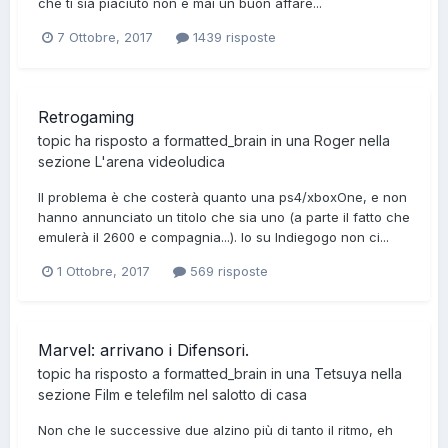
che ti sia piaciuto non è mai un buon affare...
7 Ottobre, 2017
1439 risposte
Retrogaming
topic ha risposto a
formatted_brain
in una
Roger
nella
sezione
L'arena videoludica
Il problema è che costerà quanto una ps4/xboxOne, e non
hanno annunciato un titolo che sia uno (a parte il fatto che
emulerà il 2600 e compagnia...). Io su Indiegogo non ci...
1 Ottobre, 2017
569 risposte
Marvel: arrivano i Difensori.
topic ha risposto a
formatted_brain
in una
Tetsuya
nella
sezione
Film e telefilm nel salotto di casa
Non che le successive due alzino più di tanto il ritmo, eh