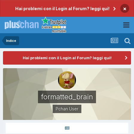
×
Hai problemi con il Login al Forum? leggi qui!
Indice
Hai problemi con il Login al Forum? leggi qui!
formatted_brain
Pchan User