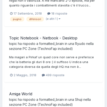
regia non li valorizza. A me mancano 2-3 episodi, ma per
quanto riguarda i combattimenti stavolta c'è il trucco...
17 Settembre, 2018
18 risposte
(e altri 1 )
pugno
difensori
Topic Notebook - Netbook - Desktop
topic ha risposto a
formatted_brain
in una
Ryudo
nella
sezione
PC Zone (TechnoFap included)
Ma magari a Pirkaf un quad core non serve e preferisce
che la batteria gli duri 8 ore :) il suffisso U indica una
categoria diversa da quella degli HQ ma non è...
2 Maggio, 2018
499 risposte
Amiga World
topic ha risposto a
formatted_brain
in una
Shuji
nella
sezione
PC Zone (TechnoFap included)