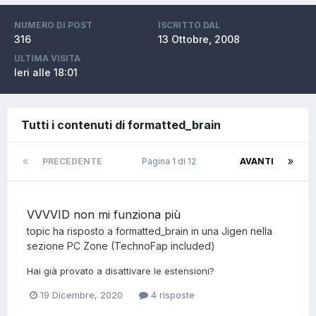
NUMERO DI POST
ISCRITTO DAL
316
13 Ottobre, 2008
ULTIMA VISITA
Ieri alle 18:01
Tutti i contenuti di formatted_brain
PRECEDENTE
Pagina 1 di 12
AVANTI
VVVVID non mi funziona più
topic ha risposto a
formatted_brain
in una
Jigen
nella
sezione
PC Zone (TechnoFap included)
Hai già provato a disattivare le estensioni?
19 Dicembre, 2020
4 risposte