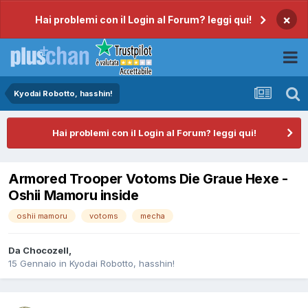
×
Hai problemi con il Login al Forum? leggi qui!
Kyodai Robotto, hasshin!
Hai problemi con il Login al Forum? leggi qui!
Armored Trooper Votoms Die Graue Hexe -
Oshii Mamoru inside
oshii mamoru
votoms
mecha
Da
Chocozell
,
15 Gennaio
in
Kyodai Robotto, hasshin!