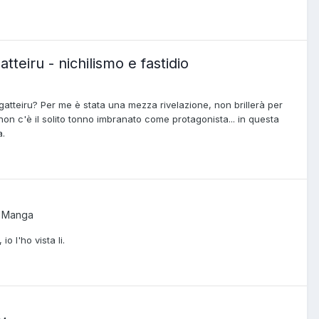
eiru - nichilismo e fastidio
eiru? Per me è stata una mezza rivelazione, non brillerà per
non c'è il solito tonno imbranato come protagonista... in questa
a.
 Manga
 l'ho vista li.