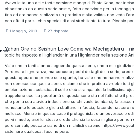
Avevo letto una delle tante versione manga di Photo Kano, per inciso
abbastanza da questa serie anime, fatta eccezione per la tonnaggine d
fino ad ora hanno realizzato un prodotto molto valido, non vedo l'ora
con effetti porc... ehm speciali di così strabiliante fattura. Piccola par
1 Maggio, 2013
27 risposte
Yahari Ore no Seishun Love Come wa Machigatteiru - nich
topic ha risposto a
Highlander
in una
Highlander
nella sezione
An
Visto che in tanti stanno seguendo questa serie, che a mio giudizio 
Perdonate l'ignoranza, ma conosco pochi dettagli della serie, credo
questa oppure ne prende solo spunto, ho visto che ne hanno realizzat
non conoscesse questa serie, diciamo che in pratica avrebbe tutti g
ambientazione scolastica, il solito club strampalato, la bellissima oj
trappolone ecc. La peculiarità di questa serie sta nel fatto che il pro
che per la sua atavica indecisione su chi vuole bombarsi, fa trascorre
nonostante le pucciole gliela sbattano in faccia, facendo nascere n
mollusco. Mentre in questo caso il protagonista, è un poveraccio odia
porvi rimedio, anzi lui stesso crede che sia la cosa migliore per non
pure sensati, peccato siano di un nichilisti estremo. https://www.
sistemare qualcosa, faccino pure.