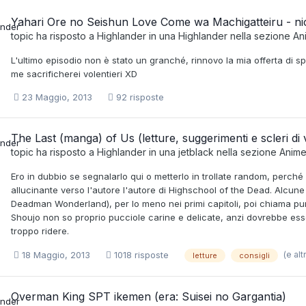
Yahari Ore no Seishun Love Come wa Machigatteiru - nich
topic ha risposto a
Highlander
in una
Highlander
nella sezione
An
L'ultimo episodio non è stato un granché, rinnovo la mia offerta di sp
me sacrificherei volentieri XD
23 Maggio, 2013
92 risposte
The Last (manga) of Us (letture, suggerimenti e scleri di v
topic ha risposto a
Highlander
in una
jetblack
nella sezione
Anim
Ero in dubbio se segnalarlo qui o metterlo in trollate random, perché
allucinante verso l'autore l'autore di Highschool of the Dead. Alcun
Deadman Wonderland), per lo meno nei primi capitoli, poi chiama pu
Shoujo non so proprio pucciole carine e delicate, anzi dovrebbe ess
troppo ridere.
(e altr
18 Maggio, 2013
1018 risposte
letture
consigli
Overman King SPT ikemen (era: Suisei no Gargantia)