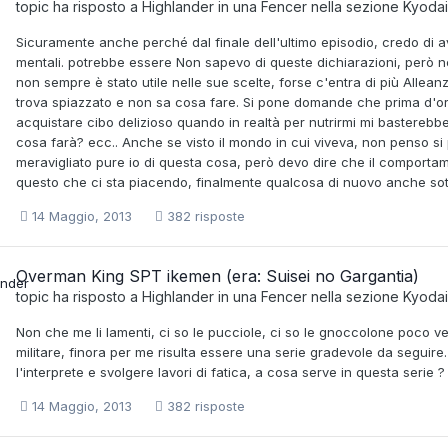
topic ha risposto a
Highlander
in una
Fencer
nella sezione
Kyodai
Sicuramente anche perché dal finale dell'ultimo episodio, credo di av
mentali. potrebbe essere Non sapevo di queste dichiarazioni, però
non sempre è stato utile nelle sue scelte, forse c'entra di più Alleanz
trova spiazzato e non sa cosa fare. Si pone domande che prima d'ora
acquistare cibo delizioso quando in realtà per nutrirmi mi basterebbe 
cosa farà? ecc.. Anche se visto il mondo in cui viveva, non penso si p
meravigliato pure io di questa cosa, però devo dire che il comportam
questo che ci sta piacendo, finalmente qualcosa di nuovo anche sott
14 Maggio, 2013
382 risposte
Overman King SPT ikemen (era: Suisei no Gargantia)
topic ha risposto a
Highlander
in una
Fencer
nella sezione
Kyodai
Non che me li lamenti, ci so le pucciole, ci so le gnoccolone poco vest
militare, finora per me risulta essere una serie gradevole da seguir
l'interprete e svolgere lavori di fatica, a cosa serve in questa serie ?
14 Maggio, 2013
382 risposte