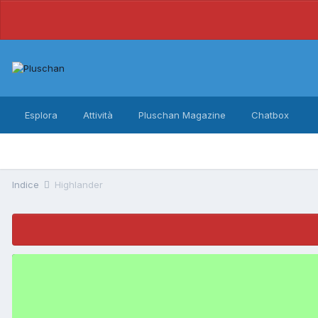
Esplora
Attività
Pluschan Magazine
Chatbox
Indice
Highlander