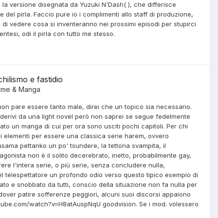
 la versione disegnata da Yuzuki N'Dash( ), che differisce
el pirla. Faccio pure io i complimenti allo staff di produzione,
 di vedere cosa si inventeranno nei prossimi episodi per stupirci
entesi, odi il pirla con tutto me stesso.
ilismo e fastidio
ime & Manga
non pare essere tanto male, direi che un topico sia necessario.
 derivi da una light novel però non saprei se segue fedelmente
o un manga di cui per ora sono usciti pochi capitoli. Per chi
li elementi per essere una classica serie harem, ovvero
ousama pettanko un po' tsundere, la tettona svampita, il
tagonista non è il solito decerebrato, inetto, probabilmente gay,
re l'intera serie, o più serie, senza concludere nulla,
el telespettatore un profondo odio verso questo tipico esempio di
to e snobbato da tutti, conscio della situazione non fa nulla per
 dover patire sofferenze peggiori, alcuni suoi discorsi appaiono
youtube.com/watch?v=H8atAuspNqU goodvision. Se i mod. volessero