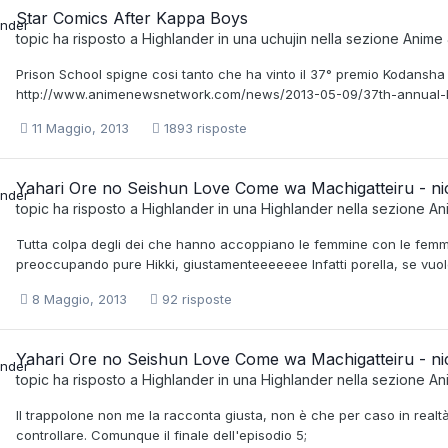
Star Comics After Kappa Boys
topic ha risposto a
Highlander
in una
uchujin
nella sezione
Anime
Prison School spigne cosi tanto che ha vinto il 37° premio Kodansha 
http://www.animenewsnetwork.com/news/2013-05-09/37th-annua
11 Maggio, 2013
1893 risposte
Yahari Ore no Seishun Love Come wa Machigatteiru - nich
topic ha risposto a
Highlander
in una
Highlander
nella sezione
An
Tutta colpa degli dei che hanno accoppiano le femmine con le femmin
preoccupando pure Hikki, giustamenteeeeeee Infatti porella, se vu
8 Maggio, 2013
92 risposte
Yahari Ore no Seishun Love Come wa Machigatteiru - nich
topic ha risposto a
Highlander
in una
Highlander
nella sezione
An
Il trappolone non me la racconta giusta, non è che per caso in real
controllare. Comunque il finale dell'episodio 5;