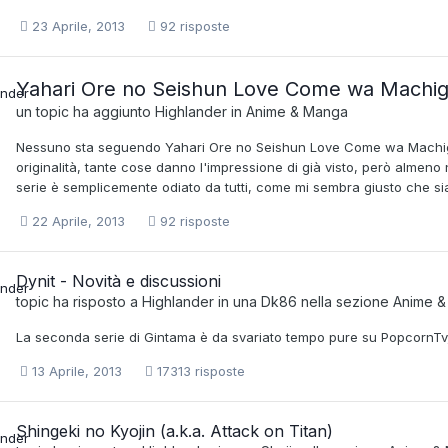
23 Aprile, 2013
92 risposte
Yahari Ore no Seishun Love Come wa Machigatt
un topic ha aggiunto
Highlander
in
Anime & Manga
Nessuno sta seguendo Yahari Ore no Seishun Love Come wa Machigatt
originalità, tante cose danno l'impressione di già visto, però almeno 
serie è semplicemente odiato da tutti, come mi sembra giusto che si
22 Aprile, 2013
92 risposte
Dynit - Novità e discussioni
topic ha risposto a
Highlander
in una
Dk86
nella sezione
Anime &
La seconda serie di Gintama è da svariato tempo pure su PopcornTv, io
13 Aprile, 2013
17313 risposte
Shingeki no Kyojin (a.k.a. Attack on Titan)