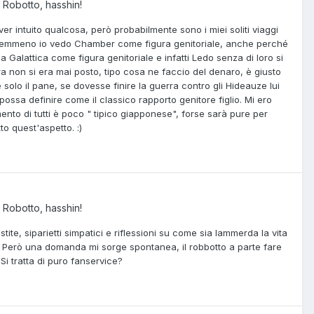
 Robotto, hasshin!
er intuito qualcosa, però probabilmente sono i miei soliti viaggi
 nemmeno io vedo Chamber come figura genitoriale, anche perché
a Galattica come figura genitoriale e infatti Ledo senza di loro si
 non si era mai posto, tipo cosa ne faccio del denaro, è giusto
solo il pane, se dovesse finire la guerra contro gli Hideauze lui
ossa definire come il classico rapporto genitore figlio. Mi ero
ento di tutti è poco " tipico giapponese", forse sarà pure per
o quest'aspetto. :)
 Robotto, hasshin!
ite, siparietti simpatici e riflessioni su come sia lammerda la vita
e. Però una domanda mi sorge spontanea, il robbotto a parte fare
 Si tratta di puro fanservice?