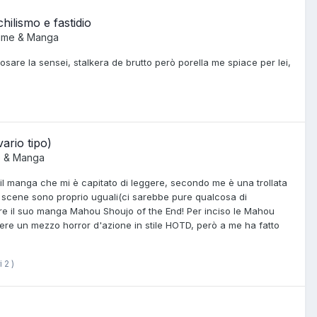
ilismo e fastidio
ime & Manga
osare la sensei, stalkera de brutto però porella me spiace per lei,
ario tipo)
e & Manga
 il manga che mi è capitato di leggere, secondo me è una trollata
e scene sono proprio uguali(ci sarebbe pure qualcosa di
re il suo manga Mahou Shoujo of the End! Per inciso le Mahou
ere un mezzo horror d'azione in stile HOTD, però a me ha fatto
i 2 )