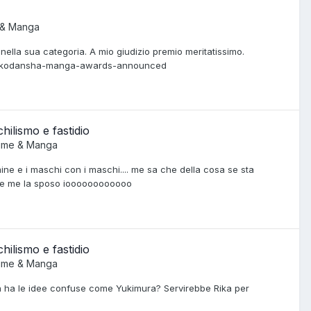
 & Manga
nella sua categoria. A mio giudizio premio meritatissimo.
l-kodansha-manga-awards-announced
ilismo e fastidio
ime & Manga
e e i maschi con i maschi.... me sa che della cosa se sta
ole me la sposo ioooooooooooo
ilismo e fastidio
ime & Manga
tà ha le idee confuse come Yukimura? Servirebbe Rika per