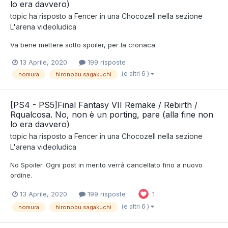
lo era davvero)
topic ha risposto a
Fencer
in una
Chocozell
nella sezione
L'arena videoludica
Va bene mettere sotto spoiler, per la cronaca.
13 Aprile, 2020
199 risposte
(e altri 6 )
nomura
hironobu sagakuchi
[PS4 - PS5]Final Fantasy VII Remake / Rebirth /
Rqualcosa. No, non è un porting, pare (alla fine non
lo era davvero)
topic ha risposto a
Fencer
in una
Chocozell
nella sezione
L'arena videoludica
No Spoiler. Ogni post in merito verrà cancellato fino a nuovo
ordine.
13 Aprile, 2020
199 risposte
1
(e altri 6 )
nomura
hironobu sagakuchi