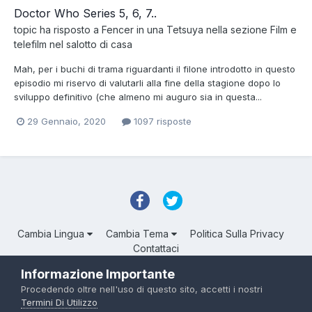
Doctor Who Series 5, 6, 7..
topic ha risposto a
Fencer
in una
Tetsuya
nella sezione
Film e
telefilm nel salotto di casa
Mah, per i buchi di trama riguardanti il filone introdotto in questo
episodio mi riservo di valutarli alla fine della stagione dopo lo
sviluppo definitivo (che almeno mi auguro sia in questa...
29 Gennaio, 2020
1097 risposte
Cambia Lingua
Cambia Tema
Politica Sulla Privacy
Contattaci
Troll Associated | © Degli aventi diritto
Informazione Importante
Powered by Invision Community
Procedendo oltre nell'uso di questo sito, accetti i nostri
Termini Di Utilizzo