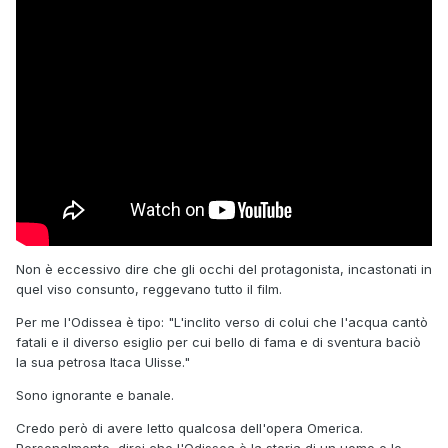
Non è eccessivo dire che gli occhi del protagonista, incastonati in
quel viso consunto, reggevano tutto il film.
Per me l'Odissea è tipo: "L'inclito verso di colui che l'acqua cantò
fatali e il diverso esiglio per cui bello di fama e di sventura baciò
la sua petrosa Itaca Ulisse."
Sono ignorante e banale.
Credo però di avere letto qualcosa dell'opera Omerica.