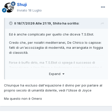
Shuji
Inviato
18 Luglio
Il 18/7/2026 Alle 21:19,
Shito
ha scritto:
Ed è anche complicato per quello che diceva T.S.Eliot.
Credo che, per noialtri mediterranei, De Chirico lo capisse:
fatti di un'accozzaglia di modernità, ma arrangiata in foggia
di classicità.
Forse è buffo dirlo, ma T.S.Eliot ci spiega il successo di
Zerocalcare: a fare Ettore e Andromaca oggi, lui avrebbe il
casco di Vader.
Expand
Chiunque ha escluso dall'equazione il divino per poi parlare al
proprio secolo di umanità dolente, vedi l'Ulisse di Joyce
Ma questo non è Omero