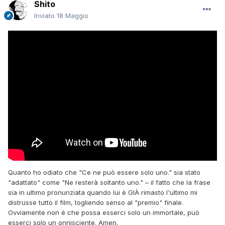
Shito
Inviato
18 Maggio
Quanto ho odiato che "Ce ne può essere solo uno." sia stato
"adattato" come "Ne resterà soltanto uno." – il fatto che la frase
sia in ultimo pronunziata quando lui è GIÀ rimasto l'ultimo mi
distrusse tutto il film, togliendo senso al "premio" finale.
Ovviamente non è che possa esserci solo un immortale, può
esserci solo un onnisciente. Amen.