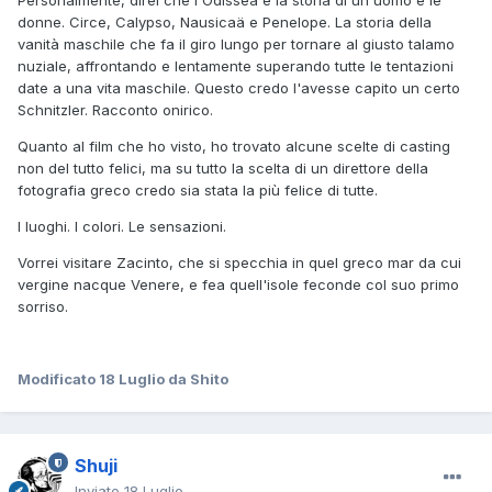
Personalmente, direi che l'Odissea è la storia di un uomo e le
donne. Circe, Calypso, Nausicaä e Penelope. La storia della
vanità maschile che fa il giro lungo per tornare al giusto talamo
nuziale, affrontando e lentamente superando tutte le tentazioni
date a una vita maschile. Questo credo l'avesse capito un certo
Schnitzler. Racconto onirico.
Quanto al film che ho visto, ho trovato alcune scelte di casting
non del tutto felici, ma su tutto la scelta di un direttore della
fotografia greco credo sia stata la più felice di tutte.
I luoghi. I colori. Le sensazioni.
Vorrei visitare Zacinto, che si specchia in quel greco mar da cui
vergine nacque Venere, e fea quell'isole feconde col suo primo
sorriso.
Modificato
18 Luglio
da Shito
Shuji
Inviato
18 Luglio