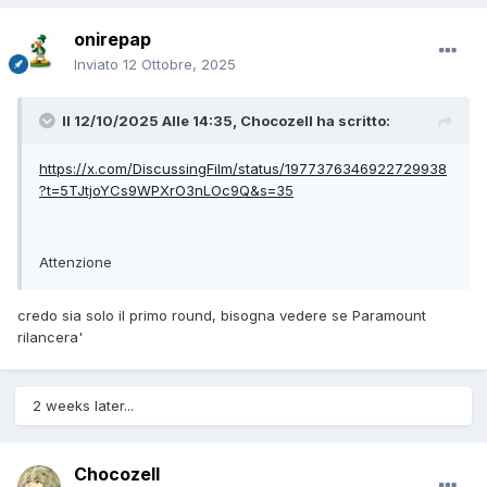
onirepap
Inviato
12 Ottobre, 2025
Il 12/10/2025 Alle 14:35,
Chocozell
ha scritto:
https://x.com/DiscussingFilm/status/1977376346922729938
?t=5TJtjoYCs9WPXrO3nLOc9Q&s=35
Attenzione
credo sia solo il primo round, bisogna vedere se Paramount
rilancera'
2 weeks later...
Chocozell