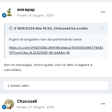
onirepap
Inviato
19 Giugno, 2025
Il 18/6/2025 Alle 19:20,
Chocozell
ha scritto:
Pugno di tungsteno non sta perfomando bene:
https://x.com/VHSDVDBLURAY4K/status/19351591389774645
12?t=pvCdw_4LZLEZQSR-4E-bdA&s=19
Non mi meraviglia, finora quello che ha fatto è tagliare e
cancellare,
2 weeks later...
Chocozell
Inviato
27 Giugno, 2025