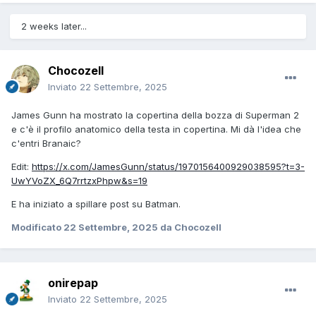
2 weeks later...
Chocozell
Inviato
22 Settembre, 2025
James Gunn ha mostrato la copertina della bozza di Superman 2
e c'è il profilo anatomico della testa in copertina. Mi dà l'idea che
c'entri Branaic?
Edit:
https://x.com/JamesGunn/status/1970156400929038595?t=3-
UwYVoZX_6Q7rrtzxPhpw&s=19
E ha iniziato a spillare post su Batman.
Modificato
22 Settembre, 2025
da Chocozell
onirepap
Inviato
22 Settembre, 2025