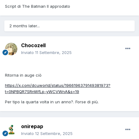
Script di The Batman II approdato
2 months later...
Chocozell
Inviato
11 Settembre, 2025
Ritorna in auge ciò
https://x.com/dcuworld/status/1966196379149381973?
t=0NPBQR7SRnWfLp-yWCVWnA&s=19
Per tipo la quarta volta in un anno?. Forse di più.
onirepap
Inviato
12 Settembre, 2025