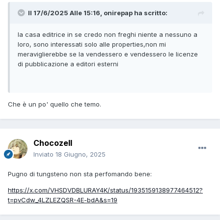
Il 17/6/2025 Alle 15:16,
onirepap
ha scritto:
la casa editrice in se credo non freghi niente a nessuno a
loro, sono interessati solo alle properties,non mi
meraviglierebbe se la vendessero e vendessero le licenze
di pubblicazione a editori esterni
Che è un po' quello che temo.
Chocozell
Inviato
18 Giugno, 2025
Pugno di tungsteno non sta perfomando bene:
https://x.com/VHSDVDBLURAY4K/status/1935159138977464512?
t=pvCdw_4LZLEZQSR-4E-bdA&s=19