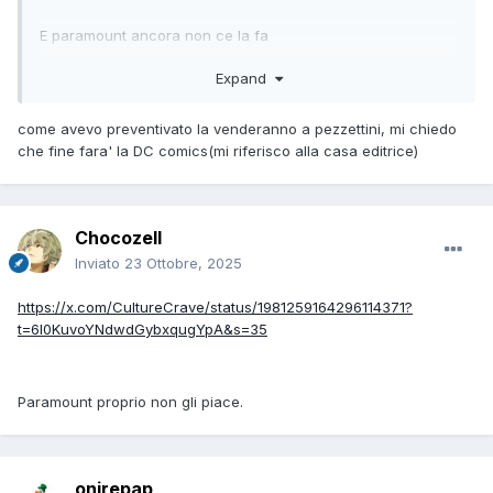
E paramount ancora non ce la fa
Expand
Edit: iniziano a girare i competitor
come avevo preventivato la venderanno a pezzettini, mi chiedo
https://x.com/DiscussingFilm/status/1980730535929692176?
che fine fara' la DC comics(mi riferisco alla casa editrice)
t=7Rjz_WwsfAE-MHmV1PstYw&s=19
Chocozell
Inviato
23 Ottobre, 2025
https://x.com/CultureCrave/status/1981259164296114371?
t=6I0KuvoYNdwdGybxqugYpA&s=35
Paramount proprio non gli piace.
onirepap