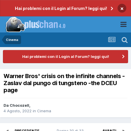
×
Hai problemi con il Login al Forum? leggi qui!
Cinema
Hai problemi con il Login al Forum? leggi qui!
Warner Bros' crisis on the infinite channels -
Zaslav dal pungo di tungsteno -the DCEU
page
Da
Chocozell
,
4 Agosto, 2022
in
Cinema
PRECEDENTE
Pagina 30 di 33
AVANTI