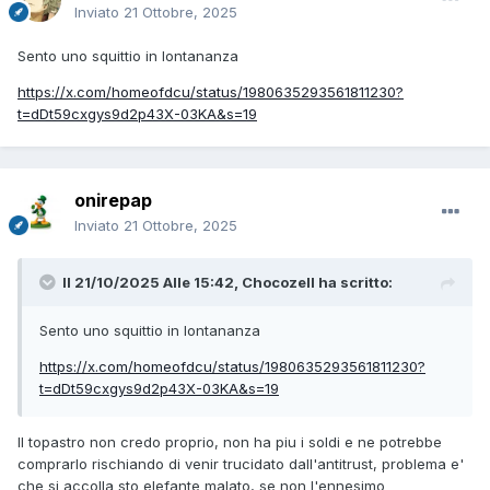
Inviato
21 Ottobre, 2025
Sento uno squittio in lontananza
https://x.com/homeofdcu/status/1980635293561811230?
t=dDt59cxgys9d2p43X-03KA&s=19
onirepap
Inviato
21 Ottobre, 2025
Il 21/10/2025 Alle 15:42,
Chocozell
ha scritto:
Sento uno squittio in lontananza
https://x.com/homeofdcu/status/1980635293561811230?
t=dDt59cxgys9d2p43X-03KA&s=19
Il topastro non credo proprio, non ha piu i soldi e ne potrebbe
comprarlo rischiando di venir trucidato dall'antitrust, problema e'
che si accolla sto elefante malato, se non l'ennesimo