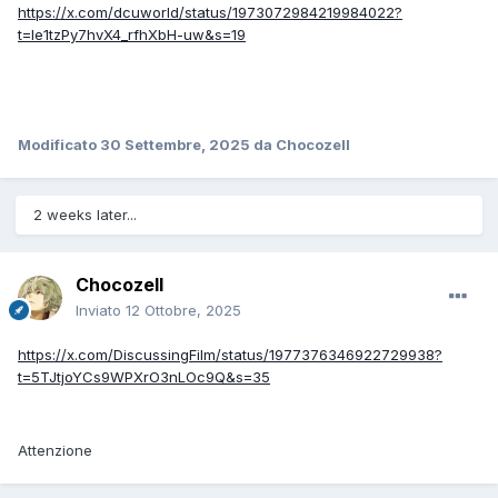
https://x.com/dcuworld/status/1973072984219984022?
t=le1tzPy7hvX4_rfhXbH-uw&s=19
Modificato
30 Settembre, 2025
da Chocozell
2 weeks later...
Chocozell
Inviato
12 Ottobre, 2025
https://x.com/DiscussingFilm/status/1977376346922729938?
t=5TJtjoYCs9WPXrO3nLOc9Q&s=35
Attenzione