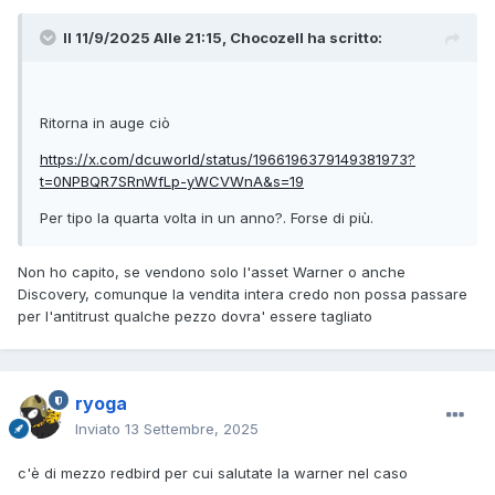
Il 11/9/2025 Alle 21:15,
Chocozell
ha scritto:
Ritorna in auge ciò
https://x.com/dcuworld/status/1966196379149381973?
t=0NPBQR7SRnWfLp-yWCVWnA&s=19
Per tipo la quarta volta in un anno?. Forse di più.
Non ho capito, se vendono solo l'asset Warner o anche
Discovery, comunque la vendita intera credo non possa passare
per l'antitrust qualche pezzo dovra' essere tagliato
ryoga
Inviato
13 Settembre, 2025
c'è di mezzo redbird per cui salutate la warner nel caso