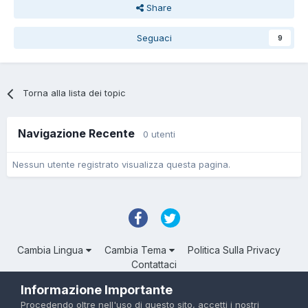
Share
Seguaci
9
Torna alla lista dei topic
Navigazione Recente
0 utenti
Nessun utente registrato visualizza questa pagina.
Cambia Lingua
Cambia Tema
Politica Sulla Privacy
Contattaci
Troll Associated | © Degli aventi diritto
Informazione Importante
Powered by Invision Community
Procedendo oltre nell'uso di questo sito, accetti i nostri