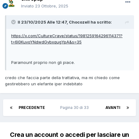
Inviato
23 Ottobre, 2025
Il 23/10/2025 Alle 12:47,
Chocozell
ha scritto:
https://x.com/CultureCrave/status/1981259164296114371?
t=6I0KuvoYNdwdGybxqugYpA&s=35
Paramount proprio non gli piace.
credo che faccia parte della trattativa, ma mi chiedo come
gestirebbero un elefante iper indebitato
PRECEDENTE
Pagina 30 di 33
AVANTI
Crea un account o accedi per lasciare un