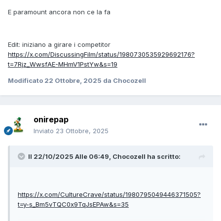
E paramount ancora non ce la fa
Edit: iniziano a girare i competitor
https://x.com/DiscussingFilm/status/1980730535929692176?
t=7Rjz_WwsfAE-MHmV1PstYw&s=19
Modificato
22 Ottobre, 2025
da Chocozell
onirepap
Inviato
23 Ottobre, 2025
Il 22/10/2025 Alle 06:49,
Chocozell
ha scritto:
https://x.com/CultureCrave/status/1980795049446371505?
t=y-s_Bm5vTQC0x9TqJsEPAw&s=35