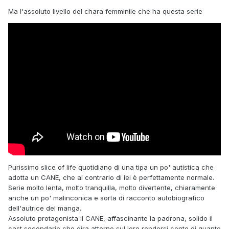
Ma l'assoluto livello del chara femminile che ha questa serie
Purissimo slice of life quotidiano di una tipa un po' autistica che
adotta un CANE, che al contrario di lei è perfettamente normale.
Serie molto lenta, molto tranquilla, molto divertente, chiaramente
anche un po' malinconica e sorta di racconto autobiografico
dell'autrice del manga.
Assoluto protagonista il CANE, affascinante la padrona, solido il
cast secondario che gira attorno sul loro rendersi conto di quanto