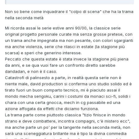
Non so bene come inquadrare il "colpo di scena" che ha la trama
nella seconda metà
Mi ricorda assai le serie estive anni 90/00, la classice serie
original progetto personale curate ma senza grosse pretese, con
un trama anche impegnata ma non pesante, con colori sgargianti
ma anche violenza, serie che rilasci in estate (la stagione più
scarsa) e speri che generino interesse.
Peccato che questa estate è stata invece la stagione più piena
da anni, e se qua vuoi fare un confronto diretto sarebbe
dandadan, e non è il caso.
Catastrofi di palinsesto a parte, in realtà questa serie non è
niente male, david production si conferma uno studio solido ed è
tirato fuori un buon comparto tecnico, mi è piaciuto assai il
mondo mecha sengoku, carini i costumi da monaci sci-fi, solidi i
chara con una certa gnocca, mech in cg passabile ed una
azione affogata da effetti che diciamo funziona.
La trama parte come piuttosto classica "tizio finisce in mondo
strano e deve combattere, incontra compagni, c'è mistero ecc",
ma anche parte un po' per la tangente nella seconda metà, non
sarà una sceneggiatura brillante ma è tipo la divina commedia