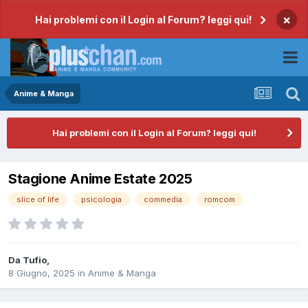
×
Hai problemi con il Login al Forum? leggi qui!
Anime & Manga
Hai problemi con il Login al Forum? leggi qui!
Stagione Anime Estate 2025
slice of life
psicologia
commedia
romcom
Da
Tufio
,
8 Giugno, 2025
in
Anime & Manga