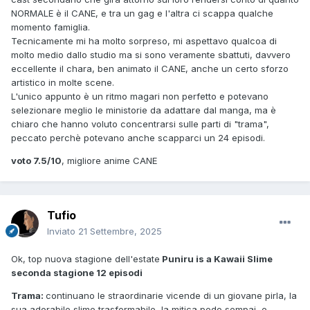
NORMALE è il CANE, e tra un gag e l'altra ci scappa qualche
momento famiglia.
Tecnicamente mi ha molto sorpreso, mi aspettavo qualcoa di
molto medio dallo studio ma si sono veramente sbattuti, davvero
eccellente il chara, ben animato il CANE, anche un certo sforzo
artistico in molte scene.
L'unico appunto è un ritmo magari non perfetto e potevano
selezionare meglio le ministorie da adattare dal manga, ma è
chiaro che hanno voluto concentrarsi sulle parti di "trama",
peccato perchè potevano anche scapparci un 24 episodi.
voto 7.5/10
, migliore anime CANE
Tufio
Inviato
21 Settembre, 2025
Ok, top nuova stagione dell'estate
Puniru is a Kawaii Slime
seconda stagione 12 episodi
Trama:
continuano le straordinarie vicende di un giovane pirla, la
sua adorabile slime trasformabile, la mitica pedo sempai, e