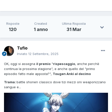
Risposte
Created
Ultima Risposta
120
1 anno
31 Mar
Tufio
Inviato
12 Settembre, 2025
OK, oggi si assegna
il premio
"
rispescaggio
, anche perchè
continua la prossima stagione", e anche quello del "primo
episodio fatto male apposta?",
Tougen Anki al decimo
Trama:
battle shonen classico dove tizi mezzi oni weaponizzano
sangue e...