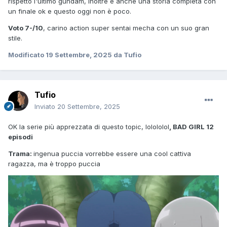
rispetto l'ultimo gundam, inoltre è anche una storia completa con
un finale ok e questo oggi non è poco.
Voto 7-/10
, carino action super sentai mecha con un suo gran
stile.
Modificato
19 Settembre, 2025
da Tufio
Tufio
Inviato
20 Settembre, 2025
OK la serie più apprezzata di questo topic, lolololol
, BAD GIRL 12
episodi
Trama:
ingenua puccia vorrebbe essere una cool cattiva
ragazza, ma è troppo puccia