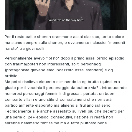
Per il resto battle shonen drammone assai classico, tanto dolore
ma siamo sempre sullo shonen, e ovviamente i classici "momenti
naruto" tra giovincelli
Personalmente avevo "lol no" dopo il primo assai orrido episodio
con trauma/poteri non interessanti, soliti personaggi
(protagonista giovane emo incazzato assai standard) e cg
orribile.
Ma poi si risolleva alquanto eliminando la cg brutta (quindi era
giusto per il vecchio lì personaggio da buttare via?), introducendo
numerosi personaggi femminili di grossa... portata, un buon
comparto villain e uno stile di combattimenti che non sarà
particolarmente elaborato ma almeno si frullano sul serio.
Tecnicamente si è anche assestato su livelli più che decenti per
una serie di 24+ episodi consecutivi, l'azione in realtà non
sarebbe nemmeno tantissima ma è fatta piuttosto bene.