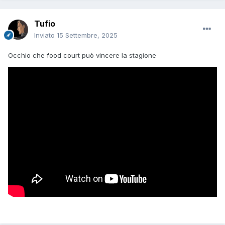
Tufio
Inviato
15 Settembre, 2025
Occhio che food court può vincere la stagione