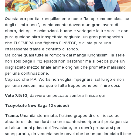
Questa era partita tranquillamente come "la top romcom classica
degli ultimi x anni", tecnicamente davvero un gran lavoro di
chara, dettagli e animazioni, buone e variegate le tre sorelle con
pure qualche altra inaspettata aggiunta, un gran protagonista
che TI SEMBRA una fighetta E INVECE, e ci sta pure una
interessante trama e conflitto di fondo.
Ma come quasi tutte le romcom dai manga lunghissimi, la serie
non solo paga il "12 episodi non bastano" ma si becca pure un
disgraziato mezzo finale anime original che promette malissimo
per una continuazione.
Capisco che P.A. Works non voglia impegnarsi sul lungo e non
per una romcom, ma qua è fatta troppo bene per finire così.
Voto 7.5/10,
davvero un peccato sembra finisca qui.
Tsuyokute New Saga 12 episodi
Trama:
Umanità sterminata, l'ultimo gruppo di eroi riesce ad
abbattere il demon lord ma un incantesimo riporta il protagonista
ad alcuni anni prima dell'invasione, ora dovrà prepararsi per
scongiurarla, da vecchia serie novel che ha un po' lanciato il time