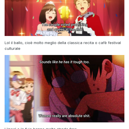
nnnnngggggghhhhhhhhhhh
Han cacato tutti gli episodi adesso, e sono pure roba di
Lol il ballo, cioè molto meglio della classica recita o cafè festival
durata random 11-16 minuti?
culturale
Ma che cacchio hanno in testa questi, le pigne?
Cioè, la qualità è pure buona ma che cacchio è questa
durata? Hanno ucciso la serie