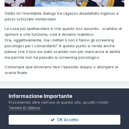
Oddio lol l'inevitabile dialogo tra ragazzo disadattato ingenuo e
pazzo schizzato minkbroken
La cosa più spettacolare è che questo loro assurdo... scambio di
opinioni è che funziona, cioè è diciamo realistico.
Ora, oggettivamente, ma i militari lì non li fanno gli screening
psicologici per i comandanti? A questo punto si rende anche
palese che il tizio sia stato scartato non per mancanza di abilità
ma perchè non ha passato lo screening psicologico.
Comunque qua dovevano fare l'episodio doppio o allungare la
scena finale.
Tufio
Informazione Importante
Inviato
13 Giugno
Procedendo oltre nell'uso di questo sito, accetti i nostri
Termini Di Utilizzo
Allora, la roba che finisce,
The strongest job is apparently not a
hero or a sage, but an appraiser (provisional)! - Saikyou no
OK Accetto
Shokugyou wa Yuusha demo Kenja demo Naku Kanteishi