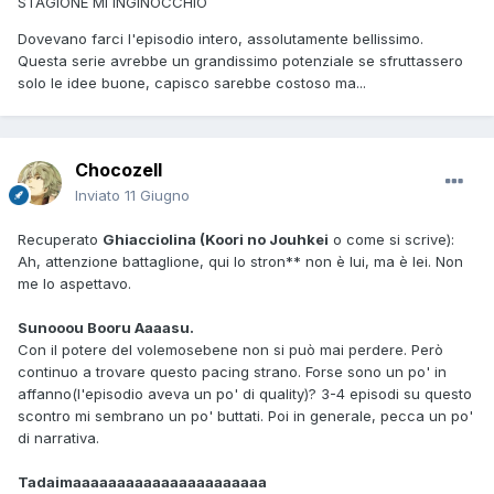
STAGIONE MI INGINOCCHIO
Dovevano farci l'episodio intero, assolutamente bellissimo.
Questa serie avrebbe un grandissimo potenziale se sfruttassero
solo le idee buone, capisco sarebbe costoso ma...
Chocozell
Inviato
11 Giugno
Recuperato
Ghiacciolina (Koori no Jouhkei
o come si scrive):
Ah, attenzione battaglione, qui lo stron** non è lui, ma è lei. Non
me lo aspettavo.
Sunooou Booru Aaaasu.
Con il potere del volemosebene non si può mai perdere. Però
continuo a trovare questo pacing strano. Forse sono un po' in
affanno(l'episodio aveva un po' di quality)? 3-4 episodi su questo
scontro mi sembrano un po' buttati. Poi in generale, pecca un po'
di narrativa.
Tadaimaaaaaaaaaaaaaaaaaaaaaa