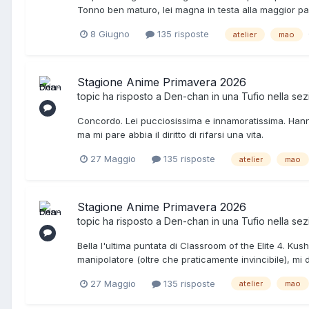
Tonno ben maturo, lei magna in testa alla maggior part
8 Giugno
135 risposte
atelier
mao
Stagione Anime Primavera 2026
topic ha risposto a
Den-chan
in una
Tufio
nella se
Concordo. Lei pucciosissima e innamoratissima. Hanno 
ma mi pare abbia il diritto di rifarsi una vita.
27 Maggio
135 risposte
atelier
mao
Stagione Anime Primavera 2026
topic ha risposto a
Den-chan
in una
Tufio
nella se
Bella l'ultima puntata di Classroom of the Elite 4. K
manipolatore (oltre che praticamente invincibile), mi
27 Maggio
135 risposte
atelier
mao