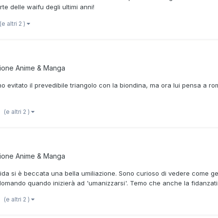
e delle waifu degli ultimi anni!
(e altri 2 )
zione
Anime & Manga
evitato il prevedibile triangolo con la biondina, ma ora lui pensa a ro
(e altri 2 )
zione
Anime & Manga
ushida si è beccata una bella umiliazione. Sono curioso di vedere come g
 domando quando inizierà ad 'umanizzarsi'. Temo che anche la fidanzati
(e altri 2 )