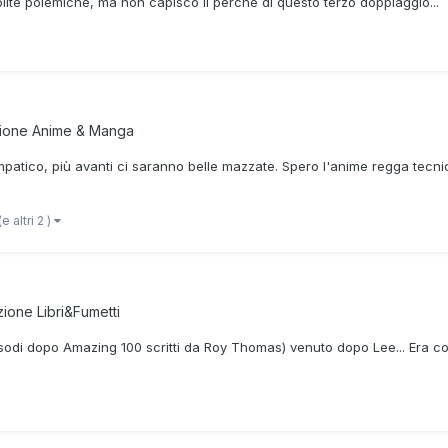
olite polemiche, ma non capisco il perché di questo terzo doppiaggio...
zione
Anime & Manga
simpatico, più avanti ci saranno belle mazzate. Spero l'anime regga tec
(e altri 2 )
ezione
Libri&Fumetti
pisodi dopo Amazing 100 scritti da Roy Thomas) venuto dopo Lee... Era c