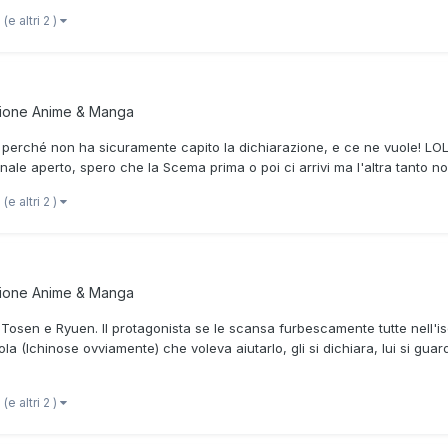
(e altri 2 )
zione
Anime & Manga
no perché non ha sicuramente capito la dichiarazione, e ce ne vuole! LOL 
Finale aperto, spero che la Scema prima o poi ci arrivi ma l'altra tanto 
(e altri 2 )
zione
Anime & Manga
a Tosen e Ryuen. Il protagonista se le scansa furbescamente tutte nell'i
la (Ichinose ovviamente) che voleva aiutarlo, gli si dichiara, lui si gua
(e altri 2 )