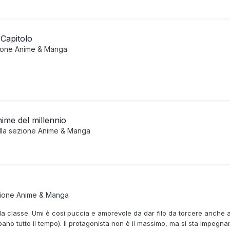
 Capitolo
ione
Anime & Manga
nime del millennio
lla sezione
Anime & Manga
zione
Anime & Manga
la classe. Umi è così puccia e amorevole da dar filo da torcere anche all
bano tutto il tempo). Il protagonista non è il massimo, ma si sta impegna