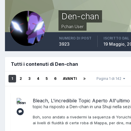
Den-chan
Pchan User
NUMERO DI POST
ISCRITTO DAL
3923
19 Maggio, 2
Tutti i contenuti di Den-chan
1
2
3
4
5
6
AVANTI
Pagina 1 di 142
Bleach, L'incredibile Topic Aperto All'ultimo
topic ha risposto a
Den-chan
in una
Shuji
nella sez
Boh, sono andato a rivedermi la sequenza di Yoruichi
ai livelli di fluidità di certe roba di Mappa, per dire, 