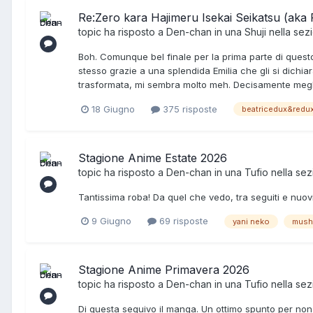
Re:Zero kara Hajimeru Isekai Seikatsu (aka 
topic ha risposto a
Den-chan
in una
Shuji
nella sez
Boh. Comunque bel finale per la prima parte di questo
stesso grazie a una splendida Emilia che gli si dichi
trasformata, mi sembra molto meh. Decisamente meglio
18 Giugno
375 risposte
beatricedux&redu
Stagione Anime Estate 2026
topic ha risposto a
Den-chan
in una
Tufio
nella se
Tantissima roba! Da quel che vedo, tra seguiti e nuo
9 Giugno
69 risposte
yani neko
mush
Stagione Anime Primavera 2026
topic ha risposto a
Den-chan
in una
Tufio
nella se
Di questa seguivo il manga. Un ottimo spunto per non 