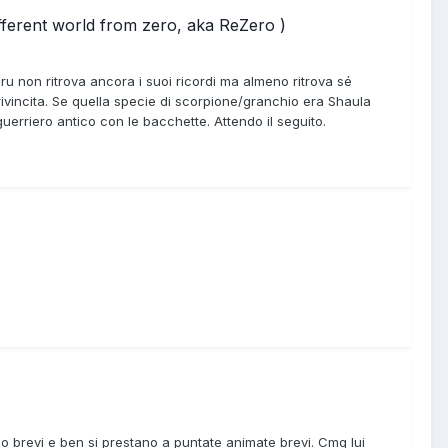
ifferent world from zero, aka ReZero )
ru non ritrova ancora i suoi ricordi ma almeno ritrova sé
rivincita. Se quella specie di scorpione/granchio era Shaula
erriero antico con le bacchette. Attendo il seguito.
o brevi e ben si prestano a puntate animate brevi. Cmq lui