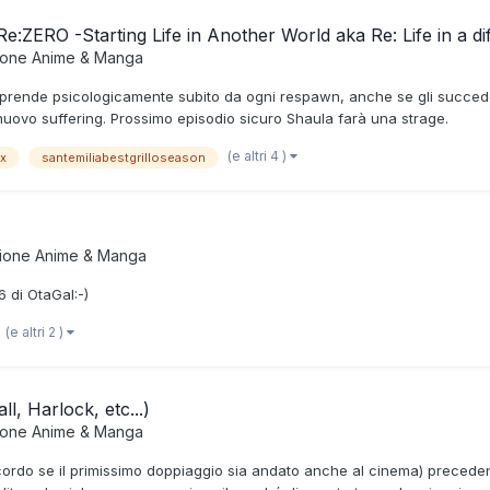
Re:ZERO -Starting Life in Another World aka Re: Life in a d
ione
Anime & Manga
i riprende psicologicamente subito da ogni respawn, anche se gli succed
 di nuovo suffering. Prossimo episodio sicuro Shaula farà una strage.
(e altri 4 )
x
santemiliabestgrilloseason
zione
Anime & Manga
 di OtaGal:-)
(e altri 2 )
l, Harlock, etc...)
ione
Anime & Manga
ordo se il primissimo doppiaggio sia andato anche al cinema) precedenti 