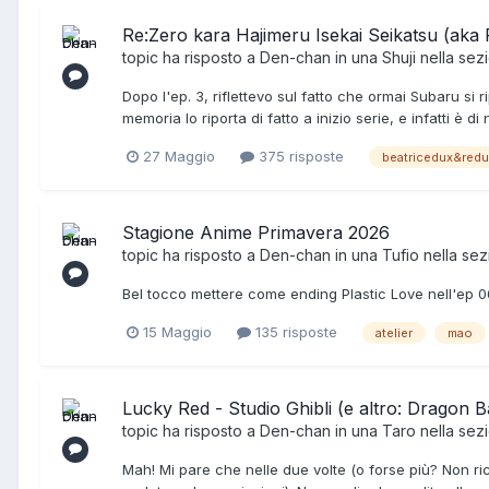
Re:Zero kara Hajimeru Isekai Seikatsu (aka 
topic ha risposto a
Den-chan
in una
Shuji
nella sez
Dopo l'ep. 3, riflettevo sul fatto che ormai Subaru s
memoria lo riporta di fatto a inizio serie, e infatti è
27 Maggio
375 risposte
beatricedux&redu
Stagione Anime Primavera 2026
topic ha risposto a
Den-chan
in una
Tufio
nella se
Bel tocco mettere come ending Plastic Love nell'ep 06
15 Maggio
135 risposte
atelier
mao
Lucky Red - Studio Ghibli (e altro: Dragon Bal
topic ha risposto a
Den-chan
in una
Taro
nella sez
Mah! Mi pare che nelle due volte (o forse più? Non ric