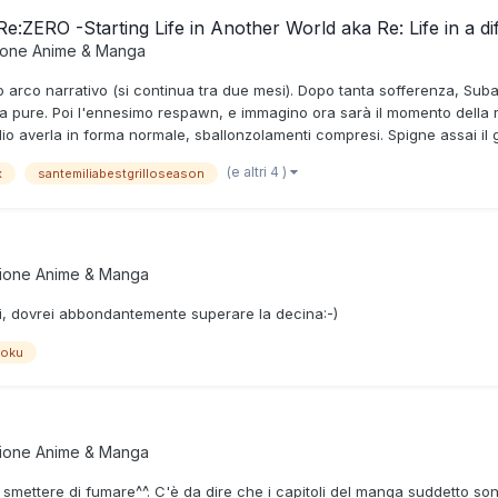
Re:ZERO -Starting Life in Another World aka Re: Life in a d
ione
Anime & Manga
 arco narrativo (si continua tra due mesi). Dopo tanta sofferenza, Suba
ara pure. Poi l'ennesimo respawn, e immagino ora sarà il momento della 
 averla in forma normale, sballonzolamenti compresi. Spigne assai il gu
(e altri 4 )
x
santemiliabestgrilloseason
zione
Anime & Manga
vi, dovrei abbondantemente superare la decina:-)
oku
zione
Anime & Manga
smettere di fumare^^. C'è da dire che i capitoli del manga suddetto son