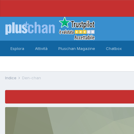
Esplora
Attività
Pluschan Magazine
Chatbox
Indice
Den-chan