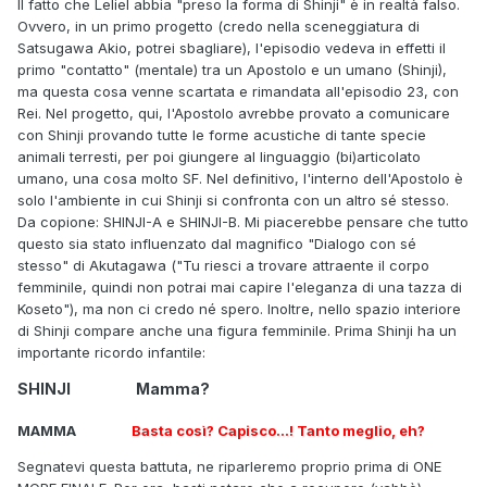
Il fatto che Leliel abbia "preso la forma di Shinji" è in realtà falso.
Ovvero, in un primo progetto (credo nella sceneggiatura di
Satsugawa Akio, potrei sbagliare), l'episodio vedeva in effetti il
primo "contatto" (mentale) tra un Apostolo e un umano (Shinji),
ma questa cosa venne scartata e rimandata all'episodio 23, con
Rei. Nel progetto, qui, l'Apostolo avrebbe provato a comunicare
con Shinji provando tutte le forme acustiche di tante specie
animali terresti, per poi giungere al linguaggio (bi)articolato
umano, una cosa molto SF. Nel definitivo, l'interno dell'Apostolo è
solo l'ambiente in cui Shinji si confronta con un altro sé stesso.
Da copione: SHINJI-A e SHINJI-B. Mi piacerebbe pensare che tutto
questo sia stato influenzato dal magnifico "Dialogo con sé
stesso" di Akutagawa ("Tu riesci a trovare attraente il corpo
femminile, quindi non potrai mai capire l'eleganza di una tazza di
Koseto"), ma non ci credo né spero. Inoltre, nello spazio interiore
di Shinji compare anche una figura femminile. Prima Shinji ha un
importante ricordo infantile:
SHINJI Mamma?
MAMMA
Basta così? Capisco…! Tanto meglio, eh?
Segnatevi questa battuta, ne riparleremo proprio prima di ONE