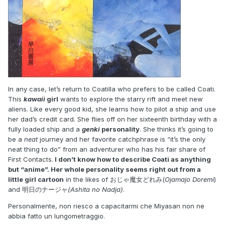
In any case, let’s return to Coatilla who prefers to be called Coati.
This
kawaii
girl
wants to explore the starry rift and meet new
aliens. Like every good kid, she learns how to pilot a ship and use
her dad’s credit card. She flies off on her sixteenth birthday with a
fully loaded ship and a
genki
personality
. She thinks it’s going to
be a
neat
journey and her favorite catchphrase is “it’s the only
neat thing to do” from an adventurer who has his fair share of
First Contacts.
I don’t know how to describe Coati as anything
but “anime”. Her whole personality seems right out from a
little girl cartoon
in the likes of おじゃ魔女どれみ(
Ojamajo Doremi
)
and 明日のナージャ
(Ashita no Nadja)
.
Personalmente, non riesco a capacitarmi che Miyasan non ne
abbia fatto un lungometraggio.