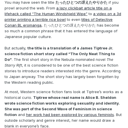
You may have seen the title
たったひとつの冴えたやりかた
if you
prowl around the web. From
a lazy clickbait article title on a
lifehack called “The Human Windshield Wipe”
to
a video on a 3d
printer printing a terrible rice bowl
to even
titles of Detective
Conan BL eromanga
, たったひとつの冴えたやりかた has become
so much a common phrase that it has entered the language of
Japanese popular culture.
But actually,
the title is a translation of a James Tiptree Jr.
science fiction short story called “The Only Neat Thing to
Do”
. The first short story in the Nebula-nominated novel
The
Starry Rift
, it is considered to be one of the best science fiction
stories to introduce readers interested into the genre. According
to Japan anyway. The short story has largely been forgotten by
the Western reading public.
At most, Western science fiction fans look at Tiptree’s works as a
historical curio.
Tiptree whose real name is Alice B. Sheldon
wrote science fiction works exploring sexuality and identity.
She was part of the Second Wave of Feminism in science
fiction
and
her work had been explored by various feminists
. But
outside scholarly and genre interest, her name would draw a
blank in everyone’s face.