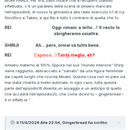
MORE FINALE. Per ora, basti notare che a recupero (vabbè)
effettuato, c'è un parallelo della scena di
amaeru
mancato
nell'episodio6, di nuovo la ginnastica alla radio esercizio n.1 di cui
PoroPoro
e Takeo, e qui Rei è tutto il contrario di quella che fu:
REI Oggi rimani a letto…! Il resto lo
sbrigheremo noialtre.
SHINJI Ah… però, ormai va tutto bene.
REI
Capisco…!
Tanto meglio, eh?
Amaeru
materno al 100%. Eppure nel suo "mondo interiore" Shinji
viene raggiunto, abbracciato e "salvato" da una figura femminile
dai capelli lunghi che ricorda Misato. Questa cosa non mi pare sia
mai stata chiarita a livello autoriale. In ogni caso, tutta questa
parte dell'episodio16 diventa un assaggio e un anticipo di quello
che accadrà nell'episodio20, che come dicevi tu – gingerbread –
è in effetti la "
Il 11/4/2026 Alle 22:54,
Gingerbread
ha scritto: