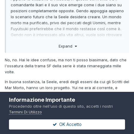
purificato."
comandante Ikari e il suo vice emerge come i due siano su
posizioni completamente opposte. Gendo appoggia appieno
Fuyutsuki:"Ambirei ad un mondo in cui vivono gli
lo scenario futuro che la Seele desidera creare. Un mondo
uomini,ancorché cosparso di peccati"
morto ma purificato, privo dei peccati degli Uomini, mentre
Fuyutsuki preferirebbe che il mondo restasse così come è.
Gendo non è interessato alla vita altrui, vuole solo ritrovare
Yui ed è disposto a causare un'altro Impact. L'anziano
Expand
professore invece, ha compreso il sacrificio della donna e
sa che è sufficiente per garantire la sopravvivenza
dell'Umanità anche quando il pianeta morirà. Vuole perciò
No, no. Hai le idee confuse, ma non ti posso biasimare, dato che
evitare il Third Impact.
l'ossatura della trama SF della serie è stata rimaneggiata mille
volte.
In buona sostanza, la Seele, eredi degli esseni da cui gli Scritti del
Mar Morto, hanno un loro progetto. Yui ne era al corrente, e
aveva un'altra idea. Gendou fa il triplo gioco e ha un progetto
Informazione Importante
tutto suo. Tutto ruota intorno al concetto di evoluzione artificale
dell'umanità, attuata tramite il Progetto-E, il Progetto-Adam e il
Procedendo oltre nell'uso di questo sito, accetti i nostri
Progetto per il Completamento dell'Uomo, ossia un Third Impact
Termini Di Utilizzo
opportunamente pilotato secondo le divergenti visioni di
ciascuno.
OK Accetto
Lo scopo della Seele era una morte indiscriminata e un ritorno