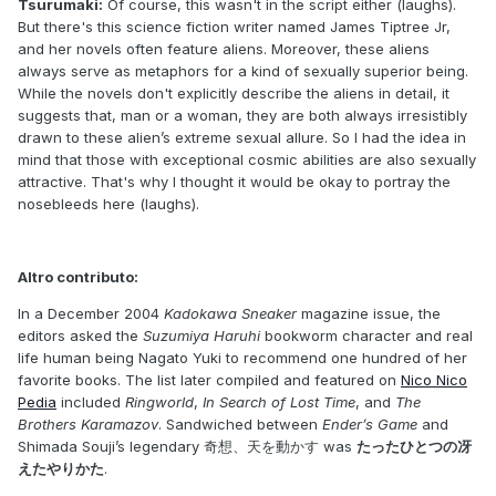
Tsurumaki:
Of course, this wasn't in the script either (laughs).
But there's this science fiction writer named James Tiptree Jr
,
and her novels often feature aliens. Moreover, these aliens
always serve as metaphors for a kind of sexually superior being.
While the novels don't explicitly describe the aliens in detail, it
suggests that, man or a woman, they are both always irresistibly
drawn to these alien’s extreme sexual allure. So I had the idea in
mind that those with exceptional cosmic abilities are also sexually
attractive. That's why I thought it would be okay to portray the
nosebleeds here (laughs).
Altro contributo:
In a December 2004
Kadokawa Sneaker
magazine issue, the
editors asked the
Suzumiya Haruhi
bookworm character and real
life human being Nagato Yuki to recommend one hundred of her
favorite books. The list later compiled and featured on
Nico Nico
Pedia
included
Ringworld
,
In Search of Lost Time
, and
The
Brothers Karamazov
. Sandwiched between
Ender’s Game
and
Shimada Souji’s legendary 奇想、天を動かす was
たったひとつの冴
えたやりかた
.