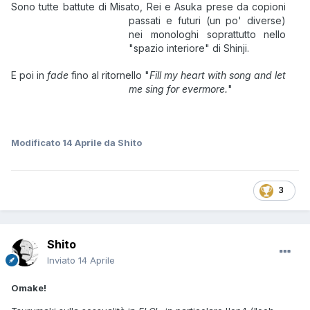
Sono tutte battute di Misato, Rei e Asuka prese da copioni
passati e futuri (un po' diverse)
nei monologhi soprattutto nello
"spazio interiore" di Shinji.
E poi in
fade
fino al ritornello "
Fill my heart with song and let
me sing for evermore.
"
Modificato
14 Aprile
da Shito
3
Shito
Inviato
14 Aprile
Omake!