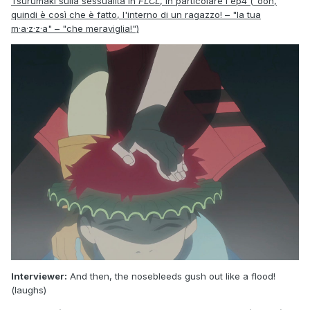
Tsurumaki sulla sessualità in
FLCL
, in particolare l'ep4 ("ooh,
quindi è così che è fatto, l'interno di un ragazzo! – "la tua
m·a·z·z·a" – "che meraviglia!")
Interviewer:
And then, the nosebleeds gush out like a flood!
(laughs)