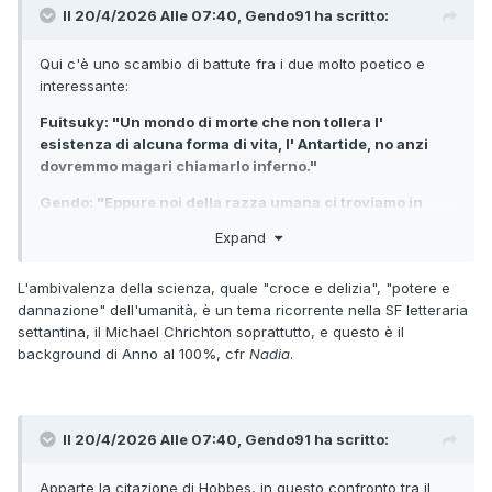
Il 20/4/2026 Alle 07:40,
Gendo91
ha scritto:
Qui c'è uno scambio di battute fra i due molto poetico e
interessante:
Fuitsuky: "Un mondo di morte che non tollera l'
esistenza di alcuna forma di vita, l' Antartide, no anzi
dovremmo magari chiamarlo inferno."
Gendo: "Eppure noi della razza umana ci troviamo in
piedi qui quali esseri viventi ancora in vita".
Expand
Fuyutsuki: "Ma è perché siamo protetti dalla forza della
scienza!"
L'ambivalenza della scienza, quale "croce e delizia", "potere e
dannazione" dell'umanità, è un tema ricorrente nella SF letteraria
Gendo:"La scienza è la forza dell'uomo."
settantina, il Michael Chrichton soprattutto, e questo è il
background di Anno al 100%, cfr
Nadia
.
Fuyutsuki: "Fu quell'arroganza che quindici anni fa
porto al generarsi della tragedia, il Second Impact! E il
risultato è questo scenario. Ma il castigo che ci fu
assegnato fu fin troppo grande! È veramente un Mar
Il 20/4/2026 Alle 07:40,
Gendo91
ha scritto:
Morto in se stesso.
Gendo: "Però intonso dal peccato originale è un mondo
Apparte la citazione di Hobbes, in questo confronto tra il