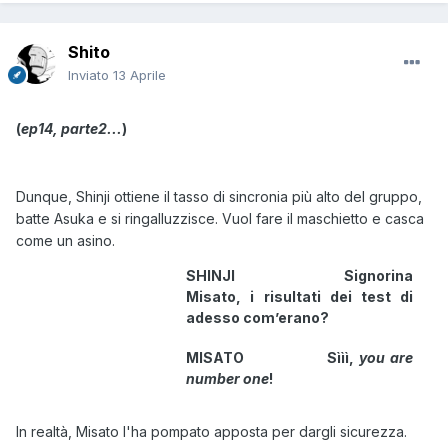
Shito
Inviato
13 Aprile
(
ep14, parte2...
)
Dunque, Shinji ottiene il tasso di sincronia più alto del gruppo,
batte Asuka e si ringalluzzisce. Vuol fare il maschietto e casca
come un asino.
SHINJI Signorina
Misato, i risultati dei test di
adesso com’erano?
MISATO
Sììì,
you are
number one
!
In realtà, Misato l'ha pompato apposta per dargli sicurezza.