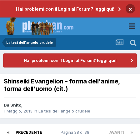
×
Hai problemi con il Login al Forum? leggi qui!
La tesi dell'angelo crudele
Hai problemi con il Login al Forum? leggi qui!
Shinseiki Evangelion - forma dell'anime,
forma dell'uomo (cit.)
Da
Shito
,
1 Maggio, 2013
in
La tesi dell'angelo crudele
PRECEDENTE
Pagina 38 di 38
AVANTI