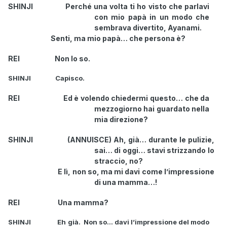
SHINJI Perché una volta ti ho visto che parlavi
con mio papà in un modo che
sembrava divertito, Ayanami.
Senti, ma mio papà… che persona è?
REI Non lo so.
SHINJI Capisco.
REI Ed è volendo chiedermi questo…
che da
mezzogiorno hai guardato nella
mia direzione
?
SHINJI (ANNUISCE) Ah, già… durante le pulizie,
sai… di oggi… stavi strizzando lo
straccio, no?
E lì, non so, ma mi davi come l’impressione
di una mamma…!
REI Una mamma?
SHINJI Eh già. Non so… davi l’impressione del modo