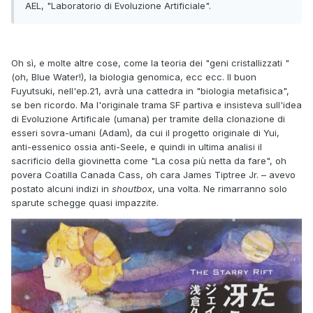
AEL, "Laboratorio di Evoluzione Artificiale".
Oh sì, e molte altre cose, come la teoria dei "geni cristallizzati "
(oh, Blue Water!), la biologia genomica, ecc ecc. Il buon
Fuyutsuki, nell'ep.21, avrà una cattedra in "biologia metafisica",
se ben ricordo. Ma l'originale trama SF partiva e insisteva sull'idea
di Evoluzione Artificale (umana) per tramite della clonazione di
esseri sovra-umani (Adam), da cui il progetto originale di Yui,
anti-essenico ossia anti-Seele, e quindi in ultima analisi il
sacrificio della giovinetta come "La cosa più netta da fare", oh
povera Coatilla Canada Cass, oh cara James Tiptree Jr. – avevo
postato alcuni indizi in
shoutbox
, una volta. Ne rimarranno solo
sparute schegge quasi impazzite.