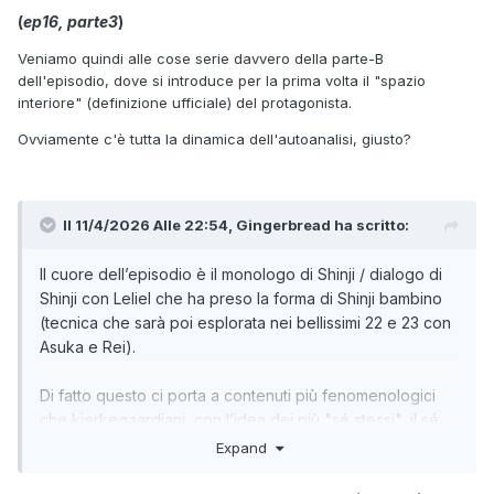
(
ep16, parte3
)
Veniamo quindi alle cose serie davvero della parte-B
dell'episodio, dove si introduce per la prima volta il "spazio
interiore" (definizione ufficiale) del protagonista.
Ovviamente c'è tutta la dinamica dell'autoanalisi, giusto?
Il 11/4/2026 Alle 22:54,
Gingerbread
ha scritto:
Il cuore dell’episodio è il monologo di Shinji / dialogo di
Shinji con Leliel che ha preso la forma di Shinji bambino
(tecnica che sarà poi esplorata nei bellissimi 22 e 23 con
Asuka e Rei).
Di fatto questo ci porta a contenuti più fenomenologici
che kierkegaardiani, con l’idea dei più "sé stessi", il sé
stesso osservante, il sé stesso osservato, e di
Expand
conseguenza il sé stesso nell’animo delle altre persone.