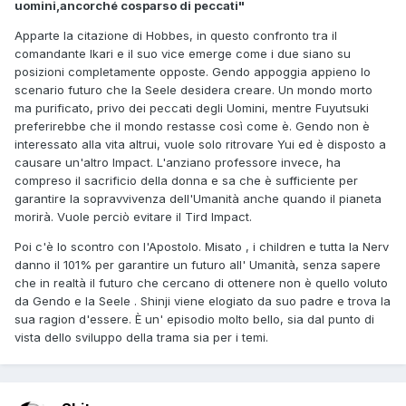
uomini,ancorché cosparso di peccati"
Apparte la citazione di Hobbes, in questo confronto tra il
comandante Ikari e il suo vice emerge come i due siano su
posizioni completamente opposte. Gendo appoggia appieno lo
scenario futuro che la Seele desidera creare. Un mondo morto
ma purificato, privo dei peccati degli Uomini, mentre Fuyutsuki
preferirebbe che il mondo restasse così come è. Gendo non è
interessato alla vita altrui, vuole solo ritrovare Yui ed è disposto a
causare un'altro Impact. L'anziano professore invece, ha
compreso il sacrificio della donna e sa che è sufficiente per
garantire la sopravvivenza dell'Umanità anche quando il pianeta
morirà. Vuole perciò evitare il Tird Impact.
Poi c'è lo scontro con l'Apostolo. Misato , i children e tutta la Nerv
danno il 101% per garantire un futuro all' Umanità, senza sapere
che in realtà il futuro che cercano di ottenere non è quello voluto
da Gendo e la Seele . Shinji viene elogiato da suo padre e trova la
sua ragion d'essere. È un' episodio molto bello, sia dal punto di
vista dello sviluppo della trama sia per i temi.