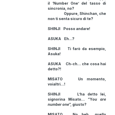
il ‘Number One’ del tasso di
sincronia, no?
Oppure, Shinchan, che
non ti senta sicuro di te?
SHINJI Posso andare!
ASUKA Eh…?
SHINJI Ti farò da esempio,
Asuka!
ASUKA Ch-ch… che cosa hai
detto?!
MISATO Un momento,
voialtri…!
SHINJI L’ha detto lei,
signorina Misato… “Y
ou are
number one
”, giusto?
MISATO No, beh… quello