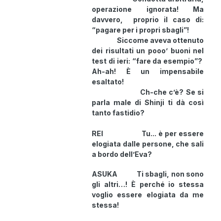
operazione ignorata! Ma
davvero, proprio il caso di:
“pagare per i propri sbagli”!
Siccome aveva ottenuto
dei risultati un pooo’ buoni nel
test di ieri: “fare da esempio”?
Ah-ah! È un impensabile
esaltato!
Ch-che c’è? Se si
parla male di Shinji ti dà così
tanto fastidio?
REI Tu... è per essere
elogiata dalle persone, che sali
a bordo dell’Eva?
ASUKA Ti sbagli, non sono
gli altri…! È perché io stessa
voglio essere elogiata da me
stessa!