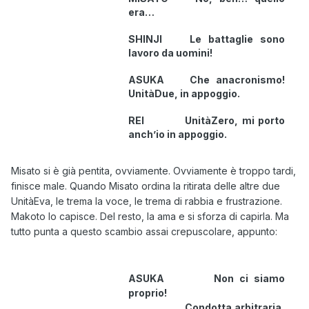
era…
SHINJI Le battaglie sono
lavoro da uomini!
ASUKA Che anacronismo!
UnitàDue, in appoggio.
REI UnitàZero, mi porto
anch’io in appoggio.
Misato si è già pentita, ovviamente. Ovviamente è troppo tardi,
finisce male. Quando Misato ordina la ritirata delle altre due
UnitàEva, le trema la voce, le trema di rabbia e frustrazione.
Makoto lo capisce. Del resto, la ama e si sforza di capirla. Ma
tutto punta a questo scambio assai crepuscolare, appunto:
ASUKA Non ci siamo
proprio!
Condotta arbitraria,