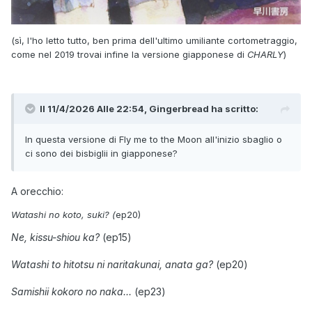
(sì, l'ho letto tutto, ben prima dell'ultimo umiliante cortometraggio,
come nel 2019 trovai infine la versione giapponese di
CHARLY
)
Il 11/4/2026 Alle 22:54,
Gingerbread
ha scritto:
In questa versione di Fly me to the Moon all'inizio sbaglio o
ci sono dei bisbiglii in giapponese?
A orecchio:
Watashi no koto, suki? (
ep20)
Ne, kissu-shiou ka?
(ep15)
Watashi to hitotsu ni naritakunai, anata ga?
(ep20)
Samishii kokoro no naka...
(ep23)