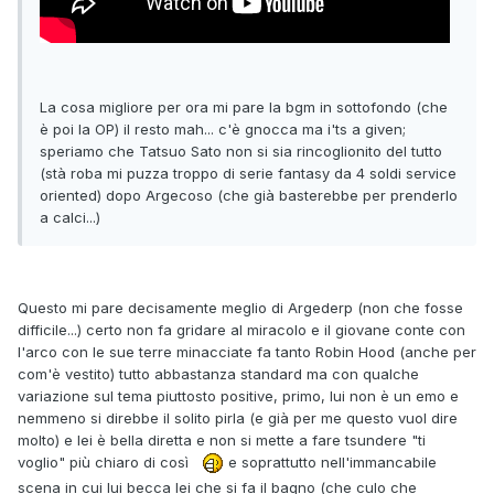
La cosa migliore per ora mi pare la bgm in sottofondo (che
è poi la OP) il resto mah... c'è gnocca ma i'ts a given;
speriamo che Tatsuo Sato non si sia rincoglionito del tutto
(stà roba mi puzza troppo di serie fantasy da 4 soldi service
oriented) dopo Argecoso (che già basterebbe per prenderlo
a calci...)
Questo mi pare decisamente meglio di Argederp (non che fosse
difficile...) certo non fa gridare al miracolo e il giovane conte con
l'arco con le sue terre minacciate fa tanto Robin Hood (anche per
com'è vestito) tutto abbastanza standard ma con qualche
variazione sul tema piuttosto positive, primo, lui non è un emo e
nemmeno si direbbe il solito pirla (e già per me questo vuol dire
molto) e lei è bella diretta e non si mette a fare tsundere "ti
voglio" più chiaro di così
e soprattutto nell'immancabile
scena in cui lui becca lei che si fa il bagno (che culo che