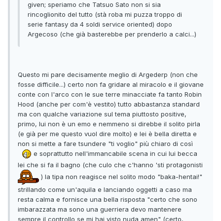
given; speriamo che Tatsuo Sato non si sia
rincoglionito del tutto (stà roba mi puzza troppo di
serie fantasy da 4 soldi service oriented) dopo
Argecoso (che già basterebbe per prenderlo a calci...)
Questo mi pare decisamente meglio di Argederp (non che
fosse difficile...) certo non fa gridare al miracolo e il giovane
conte con l'arco con le sue terre minacciate fa tanto Robin
Hood (anche per com'è vestito) tutto abbastanza standard
ma con qualche variazione sul tema piuttosto positive,
primo, lui non è un emo e nemmeno si direbbe il solito pirla
(e già per me questo vuol dire molto) e lei è bella diretta e
non si mette a fare tsundere "ti voglio" più chiaro di così
e soprattutto nell'immancabile scena in cui lui becca
lei che si fa il bagno (che culo che c'hanno 'sti protagonisti
) la tipa non reagisce nel solito modo "baka-hentai!"
strillando come un'aquila e lanciando oggetti a caso ma
resta calma e fornisce una bella risposta "certo che sono
imbarazzata ma sono una guerriera devo mantenere
sempre il controllo se mi hai visto nuda amen" (certo,