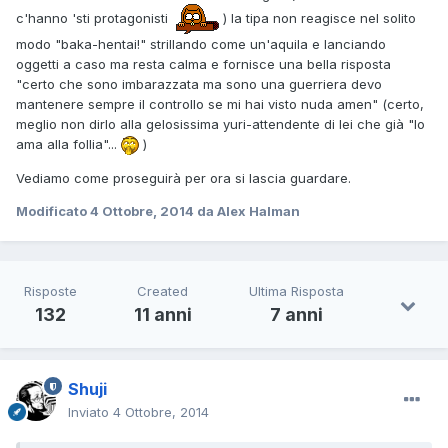
c'hanno 'sti protagonisti
) la tipa non reagisce nel solito
modo "baka-hentai!" strillando come un'aquila e lanciando
oggetti a caso ma resta calma e fornisce una bella risposta
"certo che sono imbarazzata ma sono una guerriera devo
mantenere sempre il controllo se mi hai visto nuda amen" (certo,
meglio non dirlo alla gelosissima yuri-attendente di lei che già "lo
ama alla follia"...
)
Vediamo come proseguirà per ora si lascia guardare.
Modificato
4 Ottobre, 2014
da Alex Halman
Risposte
Created
Ultima Risposta
132
11 anni
7 anni
Shuji
Inviato
4 Ottobre, 2014