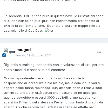
La seconda.. LOL, e' che pure in questa novel le illustrazioni sono
MOE che non se ne puo' piu', con l'adattamento c'e' andata di
c*lo (e la conferma e' che... Eleonore e' pure fin troppo simile a
Leonmichelle di Dog Days
mc.god
Inviato
12 Ottobre, 2014
Riguardo ai main pg, concordo con le valutazioni di tutti, per ora
sono simpatici e hanno un bel carattere.
Ora mi risponderete che è un fantasy, che ci vuole la
sospensione di incredulità e bla bla bla, ma io comunque vorrei
sapere come fanno robinhood-kun, amazon-chan e relativi 1000
uomini ad entrare in città senza che nessuno se ne accorga,
quando dovrebbero esserci 3000 gaglioffi di mentecatto-kun
sparsi tra l'interno della stessa e l'esterno, con tanto di draghi da
sbarco. Ok che serviva per l'entrata in scena ad effetto per