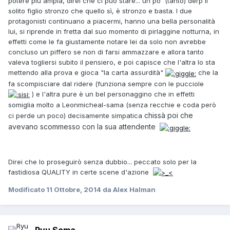
potere più ampia, direi che ci può stare... un po' (tanto) derp il
solito figlio stronzo che quello sì, è stronzo e basta. I due
protagonisti continuano a piacermi, hanno una bella personalità
lui, si riprende in fretta dal suo momento di pirlaggine notturna, in
effetti come le fa giustamente notare lei da solo non avrebbe
concluso un piffero se non di farsi ammazzare e allora tanto
valeva togliersi subito il pensiero, e poi capisce che l'altra lo sta
mettendo alla prova e gioca "la carta assurdità"
che la
fa scompisciare dal ridere (funziona sempre con le pucciole
) e l'altra pure è un bel personaggino che in effetti
somiglia molto a Leonmicheal-sama (senza recchie e coda però
chissà poi che
ci perde un poco) decisamente simpatica
avevano scommesso con la sua attendente
Direi che lo proseguirò senza dubbio... peccato solo per la
fastidiosa QUALITY in certe scene d'azione
Modificato
11 Ottobre, 2014
da Alex Halman