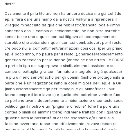
dici?"
Ovviamente il pirla titolare non ha ancora deciso ma già col 2do
ep. si farà dare una mano dalla nostra Valkyria a riprendersi il
villaggio minacciato da qualche nobilastro/bandito locale (imho
sancendo così il cambio di schieramento, se non altro avrebbe
senso fosse uno d quelli con cui litigava all'accampamento/ci
starebbe che abbandoni quelli con cui combatteva) ; per il resto
c'è poco nulla: combattimenti/animazioni così così (per un primo
ep. è poco imho, ho paura per il resto...),charades/abbigliamento
generico zoccoloso per le donne (anche se non brutto... e FORSE
a parte la tipa coi superpowa e simili, almeno l'assistente sul
campo di battaglia gira con l'armatura integrale, è già qualcosa)
e più o meno serio/macho per gli uomini (bishone protagonsita a
parte che è un ragazzino); imho la cosa miglore dell' ep. è la OP
(imho discretamente figa per immagini e gli Akino/Bless Four
fanno sempre il loro lavoro!) e quello che potrebbe venirne fuori
se portano avanti decentemente ambientazione e contesto socio
politico: già il nostro è un "prigioniero nobile" (che ha pure una
contea o simili da amminsitrare) indi viene trattato con i guanti e
gli viene data la possiblità di essere riscattato e/o unirsi alla
fazione avversaria (cosa che effetivamente trovava riscontro
anche in real life secoli fà, più la prima che la seconda), se la