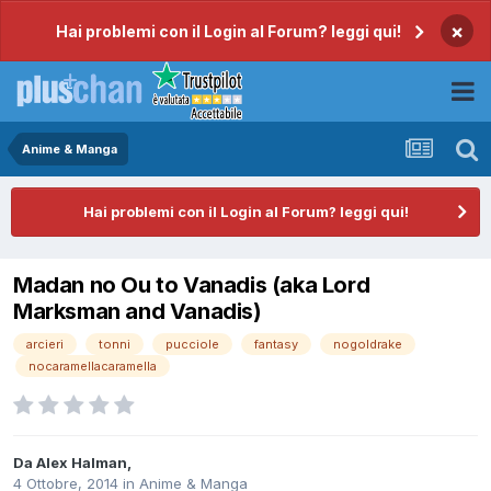
×
Hai problemi con il Login al Forum? leggi qui!
Anime & Manga
Hai problemi con il Login al Forum? leggi qui!
Madan no Ou to Vanadis (aka Lord
Marksman and Vanadis)
arcieri
tonni
pucciole
fantasy
nogoldrake
nocaramellacaramella
Da
Alex Halman
,
4 Ottobre, 2014
in
Anime & Manga