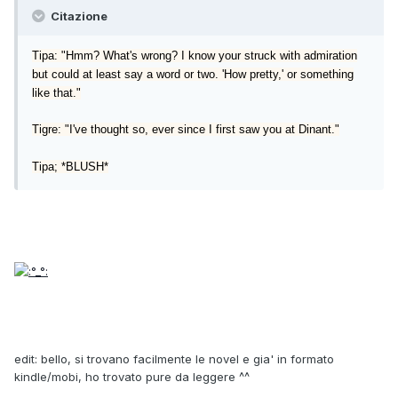
Citazione
Tipa: "Hmm? What's wrong? I know your struck with admiration
but could at least say a word or two. 'How pretty,' or something
like that."
Tigre: "I've thought so, ever since I first saw you at Dinant."
Tipa; *BLUSH*
edit: bello, si trovano facilmente le novel e gia' in formato
kindle/mobi, ho trovato pure da leggere ^^