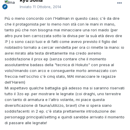
Ryu Soma
Inviato
11 Ottobre, 2014
Più o meno concordo con l'Hallman in questo caso; c'è da dire
che il protagonista per lo meno non stà con le mani in mano,
tanto più che non bisogna mai minacciare una rori maido (per
altro pure ben carrozzata sotto la divisa per la suà età devo dire
:P ) o sono cazzi tuoi e di fatti come avevo previsto il figlio del
nobilastro tornato a cercar vendetta per ora ci rimette la mano: io
avrei mirato alla testa direttamente ma credo avremo
soddisfazione il prox ep (senza contare che il momento
assolutamtne badass della "tecnica di Hokuto" con presa al
volo/rimando con arco e conseguente morto ammazzato con
freccia nell'occhio c'è cmq stato, MAI minacciare le ragazze
dell'Harem)
Mi aspettavo qualche battaglia già adesso ma si saranno riservati
tutto il 3zo ep .per mostrare le legnate (coi draghi, uno terrestre
con tanto di armatura e l'altro volante, mi piace questa
diversificazione di fauna/utilizzo, bravi!) che si spera siano
soddisfacenti: in 2 ep. c'è stata prettamente introduzione dei
personaggi principali/setting e quindi sarebbe arrivato il momento
di passare alle legnate!