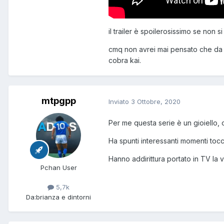
il trailer è spoilerosissimo se non s
cmq non avrei mai pensato che da ka
cobra kai.
mtpgpp
Inviato
3 Ottobre, 2020
Per me questa serie è un gioiello, o
Ha spunti interessanti momenti toccan
Hanno addirittura portato in TV la
Pchan User
5,7k
Da:
brianza e dintorni