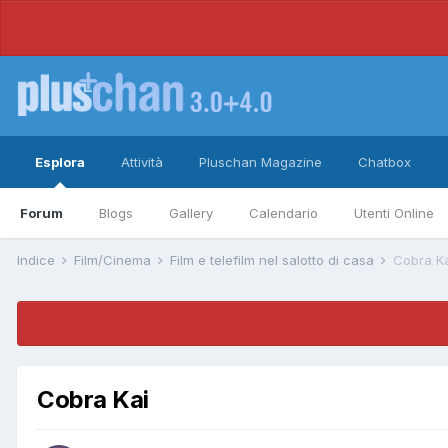
Esplora
Attività
Pluschan Magazine
Chatbox
Forum
Blogs
Gallery
Calendario
Utenti Online
Indice
Film/Cinema
Film e telefilm nel salotto di casa
Cobra K
Cobra Kai