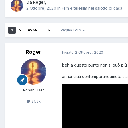
Da
Roger
,
2 Ottobre, 2020
in
Film e telefilm nel salotto di casa
1
2
AVANTI
Pagina 1 di 2
Roger
Inviato
2 Ottobre, 2020
beh a questo punto non si può più
annunciati contemporaneamete sia l
Pchan User
21,3k