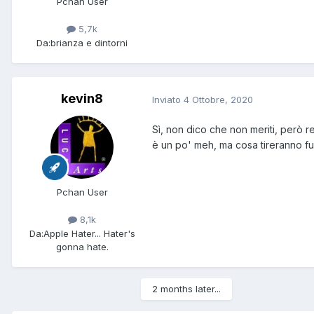
Pchan User
5,7k
Da:
brianza e dintorni
kevin8
Inviato
4 Ottobre, 2020
Sì, non dico che non meriti, però r
è un po' meh, ma cosa tireranno fuo
Pchan User
8,1k
Da:
Apple Hater... Hater's
gonna hate.
2 months later...