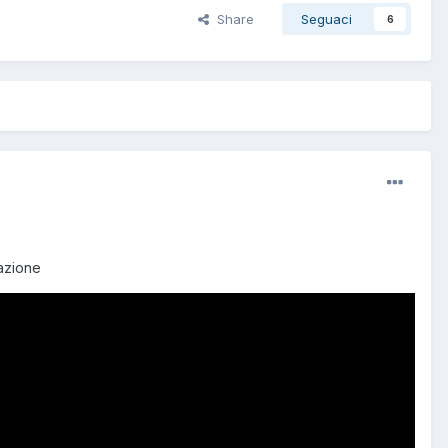
Share
Seguaci
6
razione