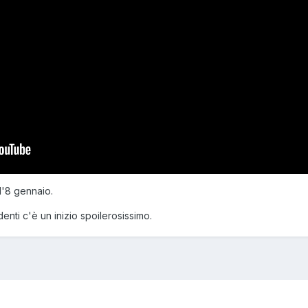
 l'8 gennaio.
enti c'è un inizio spoilerosissimo.