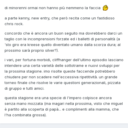
di minorenni ormai non hanno più nemmeno la faccia
a parte kenny, new entry, che però recita come un fastidioso
chris rock.
concordo che è ancora un buon seguito ma dovrebbero darci un
taglio con le incomprensioni forzate ed i balletti di personalità (a
'sto giro era kreese quello diventato umano dalla scorza dura; al
prossimo sarà proprio silver?).
i vari, per fortuna morbidi, cliffhanger dell'ultimo episodio lasciano
intendere una certa varietà delle sottotrame e nuovi sviluppi per
la prossima stagione. imo risolte queste faccende potrebbero
chiudere per non scadere nell'eccessiva ripetitività. un grande
torneo finale che risolve le varie questioni generazionali, pizzata
di gruppo e tutti amici.
questa stagione era una specie di l'impero colpisce ancora
senza mano mozzata (ma magari nella prossima, visto che miguel
è partito alla scoperta di papà... e complimenti alla mamma, che
l'ha combinata grossa).