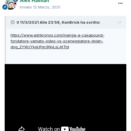
Alex Halman
Inviato
12 Marzo, 2021
Il 11/3/2021 Alle 23:58,
KonBrick
ha scritto:
https://www.adnkronos.com/manga-a-casapound-
fondatore-yamato-video-vs-sceneggiatore-dylan-
dog_2YWzYkgUFgc9NyLsLAtTtd