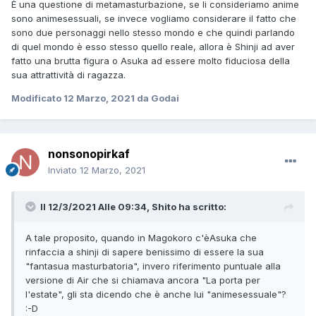
È una questione di metamasturbazione, se li consideriamo anime
sono animesessuali, se invece vogliamo considerare il fatto che
sono due personaggi nello stesso mondo e che quindi parlando
di quel mondo è esso stesso quello reale, allora è Shinji ad aver
fatto una brutta figura o Asuka ad essere molto fiduciosa della
sua attrattività di ragazza.
Modificato
12 Marzo, 2021
da Godai
nonsonopirkaf
Inviato
12 Marzo, 2021
Il 12/3/2021 Alle 09:34,
Shito
ha scritto:
A tale proposito, quando in Magokoro c'èAsuka che
rinfaccia a shinji di sapere benissimo di essere la sua
"fantasua masturbatoria", invero riferimento puntuale alla
versione di Air che si chiamava ancora "La porta per
l'estate", gli sta dicendo che è anche lui "animesessuale"?
:-D