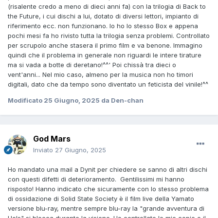
(risalente credo a meno di dieci anni fa) con la trilogia di Back to
the Future, i cui dischi a lui, dotato di diversi lettori, impianto di
riferimento ecc. non funzionano. Io ho lo stesso Box e appena
pochi mesi fa ho rivisto tutta la trilogia senza problemi. Controllato
per scrupolo anche stasera il primo film e va benone. Immagino
quindi che il problema in generale non riguardi le intere tirature
ma si vada a botte di deretano!^^' Poi chissà tra dieci o
vent'anni... Nel mio caso, almeno per la musica non ho timori
digitali, dato che da tempo sono diventato un feticista del vinile!^^
Modificato
25 Giugno, 2025
da Den-chan
God Mars
Inviato
27 Giugno, 2025
Ho mandato una mail a Dynit per chiedere se sanno di altri dischi
con questi difetti di deterioramento. Gentilissimi mi hanno
risposto! Hanno indicato che sicuramente con lo stesso problema
di ossidazione di Solid State Society è il film live della Yamato
versione blu-ray, mentre sempre blu-ray la "grande avventura di