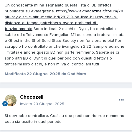
Un conoscente mi ha segnalato questa lista di BD difettosi
pubblicata su AVmagazine.
https://www.avmagazine.it/forum/70-
blu-ray-disc-e-altri-media-hd/281719-bd-lista-blu-ray-che-a-
distanza-di-tempo-potrebbero-avere-problemi-di-
funzionamento
Sono indicati 2 dischi di Dynit, ho controllato
subito ed effetivamente Evangelion 1.11 edizione a tiratura limitata
e Ghost in the Shell Solid State Society non funzionano più! Per
scrupolo ho controllato anche Evangelion 2.22 (sempre edizione
limitata) e anche questo BD non parte nemmeno. Sapete se ci
sono altri BD di Dynit di quel periodo con questi difetti? Ho
tantissimi loro dischi, e non mi va di controllarli tutti
Modificato
22 Giugno, 2025
da God Mars
Chocozell
Inviato
23 Giugno, 2025
Si dovrebbe controllare. Così su due piedi non ricordo nemmeno
cosa sia uscito in quel periodo.