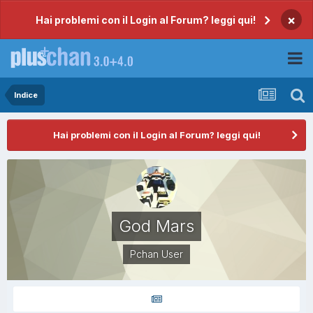
×
Hai problemi con il Login al Forum? leggi qui!
Indice
Hai problemi con il Login al Forum? leggi qui!
God Mars
Pchan User