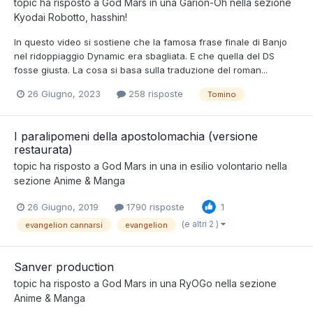
topic ha risposto a
God Mars
in una
Garion-Oh
nella sezione
Kyodai Robotto, hasshin!
In questo video si sostiene che la famosa frase finale di Banjo
nel ridoppiaggio Dynamic era sbagliata. E che quella del DS
fosse giusta. La cosa si basa sulla traduzione del roman...
26 Giugno, 2023
258 risposte
Tomino
I paralipomeni della apostolomachia (versione
restaurata)
topic ha risposto a
God Mars
in una
in esilio volontario
nella
sezione
Anime & Manga
26 Giugno, 2019
1790 risposte
1
(e altri 2 )
evangelion cannarsi
evangelion
Sanver production
topic ha risposto a
God Mars
in una
RyOGo
nella sezione
Anime & Manga