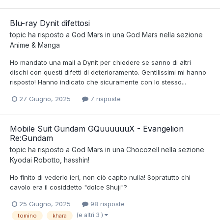
Blu-ray Dynit difettosi
topic ha risposto a
God Mars
in una
God Mars
nella sezione
Anime & Manga
Ho mandato una mail a Dynit per chiedere se sanno di altri
dischi con questi difetti di deterioramento. Gentilissimi mi hanno
risposto! Hanno indicato che sicuramente con lo stesso...
27 Giugno, 2025
7 risposte
Mobile Suit Gundam GQuuuuuuX - Evangelion
Re:Gundam
topic ha risposto a
God Mars
in una
Chocozell
nella sezione
Kyodai Robotto, hasshin!
Ho finito di vederlo ieri, non ciò capito nulla! Sopratutto chi
cavolo era il cosiddetto "dolce Shuji"?
25 Giugno, 2025
98 risposte
(e altri 3 )
tomino
khara