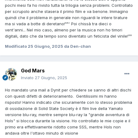
pochi mesi fa ho rivisto tutta la trilogia senza problemi. Controllato
per scrupolo anche stasera il primo film e va benone. Immagino
quindi che il problema in generale non riguardi le intere tirature
ma si vada a botte di deretano!^^' Poi chissà tra dieci o
vent'anni... Nel mio caso, almeno per la musica non ho timori
digitali, dato che da tempo sono diventato un feticista del vinile!^^
Modificato
25 Giugno, 2025
da Den-chan
God Mars
Inviato
27 Giugno, 2025
Ho mandato una mail a Dynit per chiedere se sanno di altri dischi
con questi difetti di deterioramento. Gentilissimi mi hanno
risposto! Hanno indicato che sicuramente con lo stesso problema
di ossidazione di Solid State Society è il film live della Yamato
versione blu-ray, mentre sempre blu-ray la "grande avventura di
Hols" si blocca durante la visione. Ho controllato le mie copie e il
primo era effettivamente ridotto come SSS, mentre Hols non
andava oltre l'ottavo minuto di visione