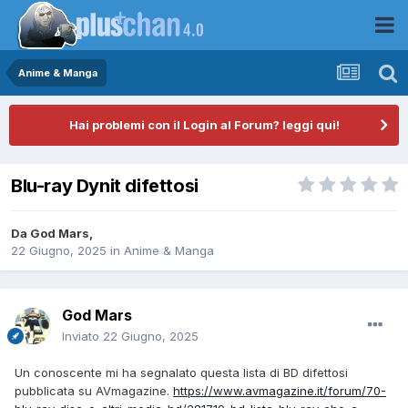
Anime & Manga
Hai problemi con il Login al Forum? leggi qui!
Blu-ray Dynit difettosi
Da
God Mars
,
22 Giugno, 2025
in
Anime & Manga
God Mars
Inviato
22 Giugno, 2025
Un conoscente mi ha segnalato questa lista di BD difettosi
pubblicata su AVmagazine.
https://www.avmagazine.it/forum/70-