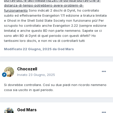
blu-ray-disc-e-altri-media-hd/281719-bd-lista-blu-ray-che-a-
distanza-di-tempo-potrebbero-avere-problemi-di-
funzionamento
Sono indicati 2 dischi di Dynit, ho controllato
subito ed effetivamente Evangelion 1.11 edizione a tiratura limitata
e Ghost in the Shell Solid State Society non funzionano più! Per
scrupolo ho controllato anche Evangelion 2.22 (sempre edizione
limitata) e anche questo BD non parte nemmeno. Sapete se ci
sono altri BD di Dynit di quel periodo con questi difetti? Ho
tantissimi loro dischi, e non mi va di controllarli tutti
Modificato
22 Giugno, 2025
da God Mars
Chocozell
Inviato
23 Giugno, 2025
Si dovrebbe controllare. Così su due piedi non ricordo nemmeno
cosa sia uscito in quel periodo.
God Mars