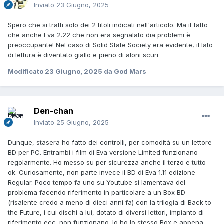
Inviato
23 Giugno, 2025
Spero che si tratti solo dei 2 titoli indicati nell'articolo. Ma il fatto
che anche Eva 2.22 che non era segnalato dia problemi è
preoccupante! Nel caso di Solid State Society era evidente, il lato
di lettura è diventato giallo e pieno di aloni scuri
Modificato
23 Giugno, 2025
da God Mars
Den-chan
Inviato
25 Giugno, 2025
Dunque, stasera ho fatto dei controlli, per comodità su un lettore
BD per PC. Entrambi i film di Eva versione Limited funzionano
regolarmente. Ho messo su per sicurezza anche il terzo e tutto
ok. Curiosamente, non parte invece il BD di Eva 1.11 edizione
Regular. Poco tempo fa uno su Youtube si lamentava del
problema facendo riferimento in particolare a un Box BD
(risalente credo a meno di dieci anni fa) con la trilogia di Back to
the Future, i cui dischi a lui, dotato di diversi lettori, impianto di
riferimento ecc. non funzionano. Io ho lo stesso Box e appena