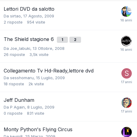
Lettori DVD da salotto
Da
sirtao
,
17 Agosto, 2009
2
risposte
954
visite
The Shield stagione 6
1
2
Da
Joe_Iabuki
,
13 Ottobre, 2008
26
risposte
3,5k
visite
Collegamento Tv Hd-Ready,lettore dvd
Da
sesshomaru
,
15 Luglio, 2009
18
risposte
2k
visite
Jeff Dunham
Da
P Again
,
8 Luglio, 2009
0
risposte
831
visite
Monty Python's Flying Circus
Da
kevin8
,
25 Marzo, 2009