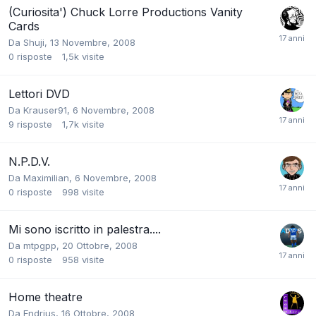
(Curiosita') Chuck Lorre Productions Vanity
Cards
Da
Shuji
,
13 Novembre, 2008
0
risposte
1,5k
visite
Lettori DVD
Da
Krauser91
,
6 Novembre, 2008
9
risposte
1,7k
visite
N.P.D.V.
Da
Maximilian
,
6 Novembre, 2008
0
risposte
998
visite
Mi sono iscritto in palestra....
Da
mtpgpp
,
20 Ottobre, 2008
0
risposte
958
visite
Home theatre
Da
Endrius
,
16 Ottobre, 2008