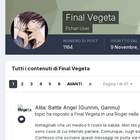
Final Vegeta
Pchan User
NUMERO DI POST
ISCRITTO DAL
1164
9 Novembre,
Tutti i contenuti di Final Vegeta
1
2
3
4
5
6
AVANTI
Pagina 1 di 47
Alita: Battle Angel (Gunnm, Ganmu)
topic ha risposto a
Final Vegeta
in una
Roger
nella
Immaginati che un medico ti rovini la salute. Non sto 
sono cose di cui intendo parlare. Comunque, sugli es
Confesso che scrivere questi messaggi mi porta via mo