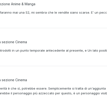
sezione
Anime & Manga
 faranno mai una S2, mi sembra che le vendite siano scarse. E' un pe
a sezione
Cinema
 introdotti in un punto temporale antecedente al presente, e Un lato pos
a sezione
Cinema
 verità è che sì, potrebbe essere. Semplicemente si tratta di un'aggiunta
arebbe il personaggio più azzeccato per questo, è un personaggio visib