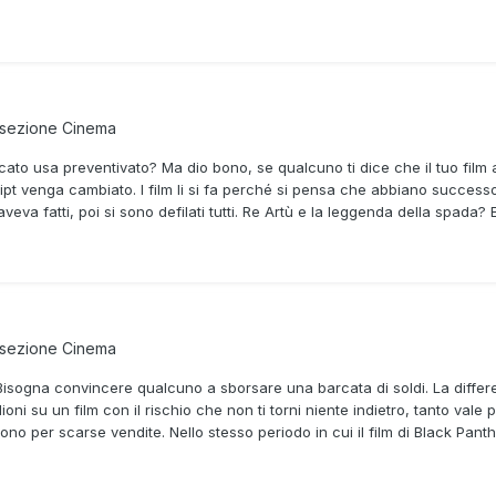
 sezione
Cinema
 mercato usa preventivato? Ma dio bono, se qualcuno ti dice che il tuo fil
ript venga cambiato. I film li si fa perché si pensa che abbiano success
eva fatti, poi si sono defilati tutti. Re Artù e la leggenda della spada?
 sezione
Cinema
Bisogna convincere qualcuno a sborsare una barcata di soldi. La differen
ioni su un film con il rischio che non ti torni niente indietro, tanto val
ono per scarse vendite. Nello stesso periodo in cui il film di Black Pan