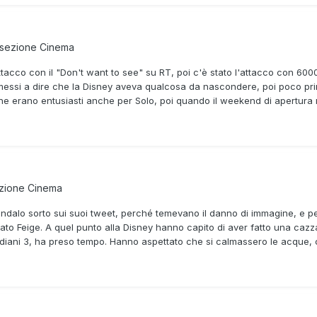
 sezione
Cinema
attacco con il "Don't want to see" su RT, poi c'è stato l'attacco con 6000
essi a dire che la Disney aveva qualcosa da nascondere, poi poco prima
che erano entusiasti anche per Solo, poi quando il weekend di apertura no
ezione
Cinema
candalo sorto sui suoi tweet, perché temevano il danno di immagine, e
entato Feige. A quel punto alla Disney hanno capito di aver fatto una caz
rdiani 3, ha preso tempo. Hanno aspettato che si calmassero le acque, 