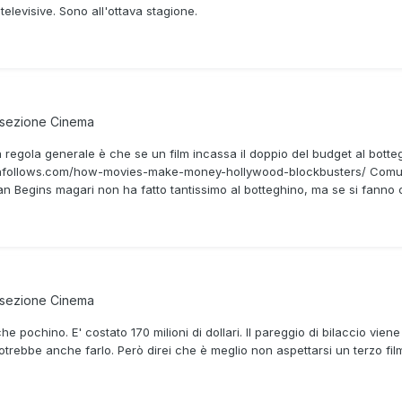
elevisive. Sono all'ottava stagione.
 sezione
Cinema
La regola generale è che se un film incassa il doppio del budget al bo
enfollows.com/how-movies-make-money-hollywood-blockbusters/ Comunque
n Begins magari non ha fatto tantissimo al botteghino, ma se si fanno 
 sezione
Cinema
e pochino. E' costato 170 milioni di dollari. Il pareggio di bilaccio vien
ebbe anche farlo. Però direi che è meglio non aspettarsi un terzo fil