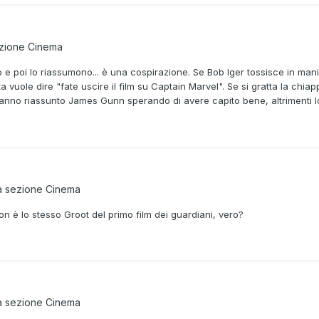
ezione
Cinema
no e poi lo riassumono... è una cospirazione. Se Bob Iger tossisce in ma
 vuole dire "fate uscire il film su Captain Marvel". Se si gratta la chiap
a hanno riassunto James Gunn sperando di avere capito bene, altrimenti l
a sezione
Cinema
n è lo stesso Groot del primo film dei guardiani, vero?
a sezione
Cinema