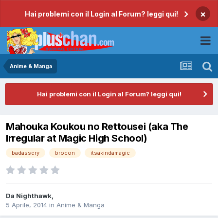
×
Hai problemi con il Login al Forum? leggi qui!
Anime & Manga
Hai problemi con il Login al Forum? leggi qui!
Mahouka Koukou no Rettousei (aka The
Irregular at Magic High School)
badassery
brocon
itsakindamagic
Da
Nighthawk
,
5 Aprile, 2014
in
Anime & Manga