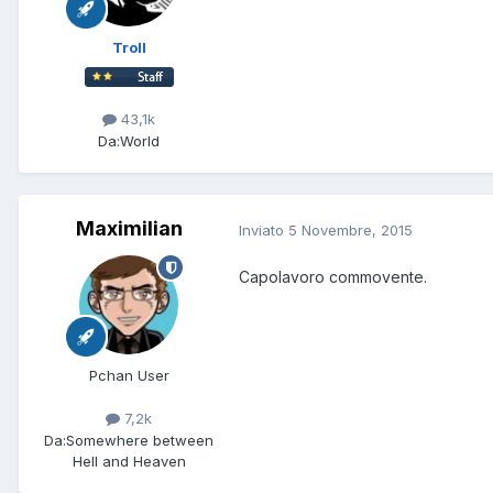
Troll
43,1k
Da:
World
Maximilian
Inviato
5 Novembre, 2015
Capolavoro commovente.
Pchan User
7,2k
Da:
Somewhere between
Hell and Heaven