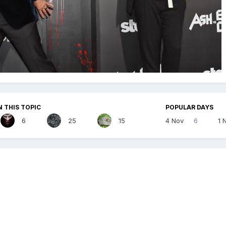
N THIS TOPIC
POPULAR DAYS
6
25
15
4 Nov
6
1 