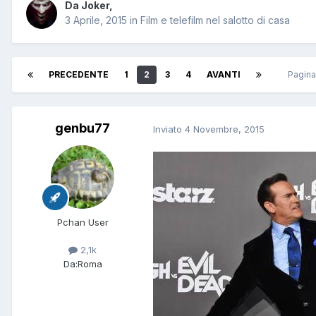
Da
Joker
,
3 Aprile, 2015
in
Film e telefilm nel salotto di casa
PRECEDENTE
1
2
3
4
AVANTI
Pagina
genbu77
Inviato
4 Novembre, 2015
Pchan User
2,1k
Da:
Roma