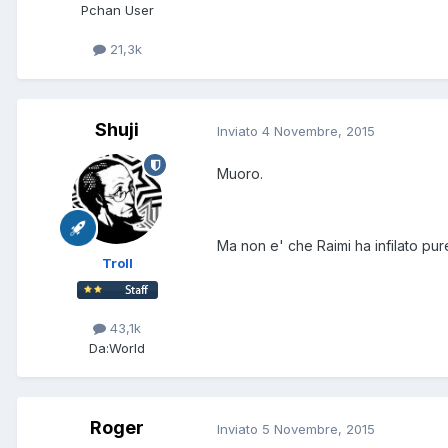
Pchan User
21,3k
Shuji
Inviato
4 Novembre, 2015
Muoro.
Ma non e' che Raimi ha infilato pu
Troll
43,1k
Da:
World
Roger
Inviato
5 Novembre, 2015