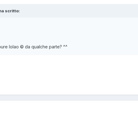
ha scritto:
 pure Iolao © da qualche parte? ^^