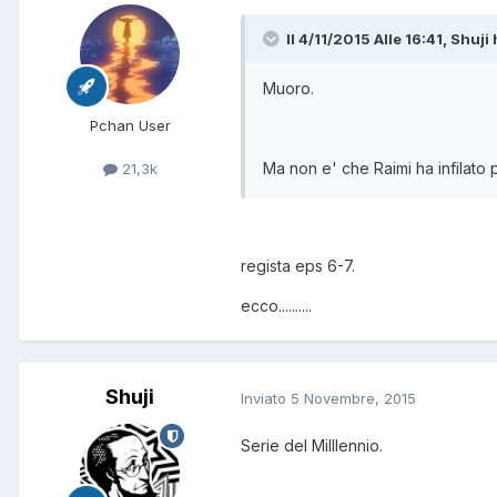
Il 4/11/2015 Alle 16:41, Shuji 
Muoro.
Pchan User
Ma non e' che Raimi ha infilato
21,3k
regista eps 6-7.
ecco..........
Shuji
Inviato
5 Novembre, 2015
Serie del Milllennio.