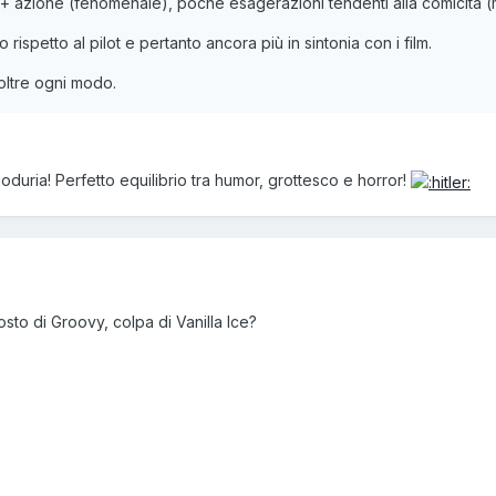
 + azione (fenomenale), poche esagerazioni tendenti alla comicità (m
rispetto al pilot e pertanto ancora più in sintonia con i film.
oltre ogni modo.
 goduria! Perfetto equilibrio tra humor, grottesco e horror!
sto di Groovy, colpa di Vanilla Ice?