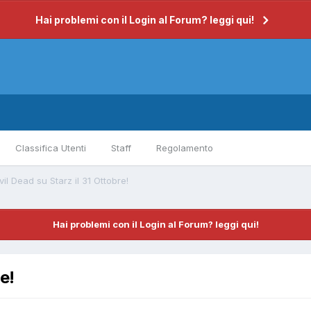
Hai problemi con il Login al Forum? leggi qui!
Classifica Utenti
Staff
Regolamento
il Dead su Starz il 31 Ottobre!
Hai problemi con il Login al Forum? leggi qui!
e!