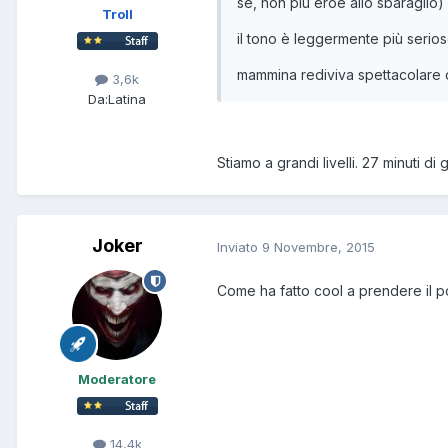
sè, non più eroe allo sbaraglio)
Troll
il tono è leggermente più serioso 
mammina rediviva spettacolare 
3,6k
Da:
Latina
Stiamo a grandi livelli. 27 minuti di
Joker
Inviato
9 Novembre, 2015
Come ha fatto cool a prendere il po
Moderatore
14,4k