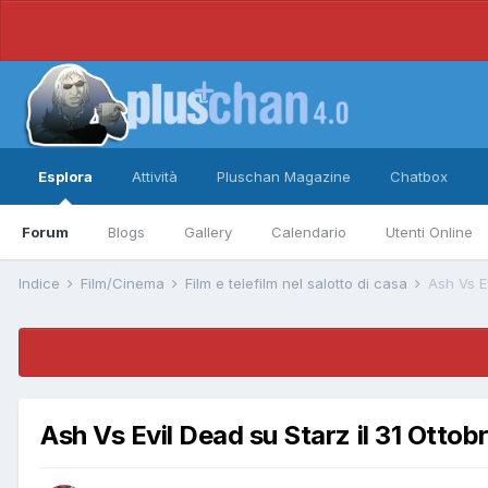
Esplora
Attività
Pluschan Magazine
Chatbox
Forum
Blogs
Gallery
Calendario
Utenti Online
Indice
Film/Cinema
Film e telefilm nel salotto di casa
Ash Vs Ev
Ash Vs Evil Dead su Starz il 31 Ottobr