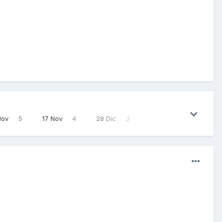
Nov
5
17 Nov
4
28 Dic
3